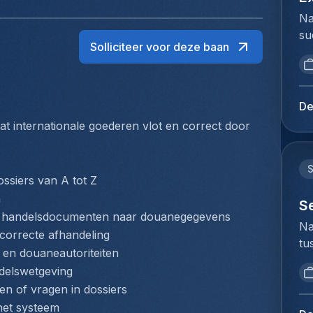
Na
su
Solliciteer voor deze baan
ui
ar
ma
se
De
st
 internationale goederen vlot en correct door 
su
in
ke
ssiers van A tot Z
zo
n
vo
S
en handelsdocumenten naar douanegegevens
An
Na
orrecte afhandeling
ee
tu
gr
en douaneautoriteiten
bi
en
delswetgeving
we
co
en of vragen in dossiers
to
de
 het systeem
ex