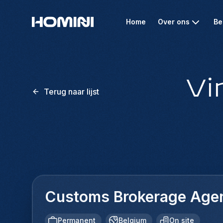
Home
Over ons
Be
Vi
Terug naar lijst
Customs Brokerage Age
Permanent
Belgium
On site