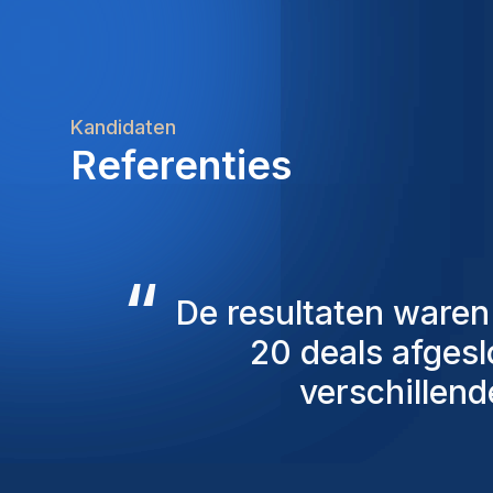
Kandidaten
Referenties
“
De consultants v
overweging genome
mensen die we 
persoonlijk ben ik