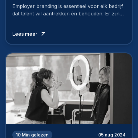
Employer branding is essentieel voor elk bedrijf
dat talent wil aantrekken én behouden. Er zijn
tal van goede redenen om een sterk merk als
werkgever uit te bouwen. Maar zoiets doe je
Lees meer
niet van vandaag op morgen. Hoe pak je dat
aan, starten met employer branding?
10
Min gelezen
05 aug 2024