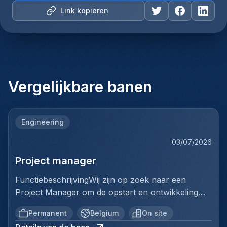
Link kopiëren
Vergelijkbare banen
Engineering
03/07/2026
Project manager
FunctiebeschrijvingWij zijn op zoek naar een
Project Manager om de opstart en ontwikkeling
van een volledig nieuwe productielijn voor
Permanent
Belgium
On site
ventilatiekanalen te leiden. Je bent