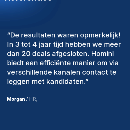
“
De consultants van Homini
hebben altijd verschillende
factoren in overweging genomen
om ons de juiste kandidaten aan te
bieden. De mensen die we hebben
aangenomen, zijn nog steeds bij
ons en persoonlijk ben ik zeer
tevreden met de recente
toevoegingen aan ons team.
”
Joakin
/
Deputy-AMLCO
,