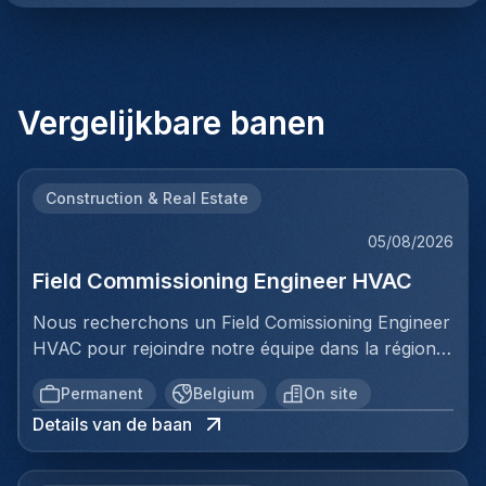
Vergelijkbare banen
Construction & Real Estate
05/08/2026
Field Commissioning Engineer HVAC
Nous recherchons un Field Comissioning Engineer
HVAC pour rejoindre notre équipe dans la région
de Bruxelles. Dans ce rôle, vous fournirez une
Permanent
Belgium
On site
assistance technique sur site lors de la mise en
Details van de baan
service et du démarrage des installations HVAC
pour nos clients. Vous serez responsable de
garantir que les systèmes de ventilation et