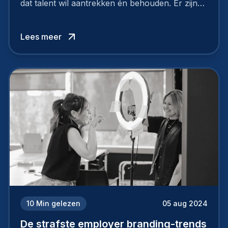
dat talent wil aantrekken én behouden. Er zijn
tal van goede redenen om een sterk merk als
werkgever uit te bouwen. Maar zoiets doe je
Lees meer
niet van vandaag op morgen. Hoe pak je dat
aan, starten met employer branding?
10
Min gelezen
05 aug 2024
De strafste employer branding-trends