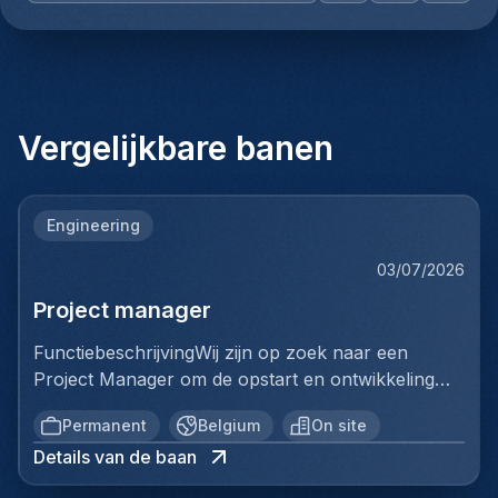
Vergelijkbare banen
Engineering
03/07/2026
Project manager
FunctiebeschrijvingWij zijn op zoek naar een
Project Manager om de opstart en ontwikkeling
van een volledig nieuwe productielijn voor
Permanent
Belgium
On site
ventilatiekanalen te leiden. Je bent
Details van de baan
verantwoordelijk voor de volledige uitrol van dit
strategische project, van de opstartfase tot het