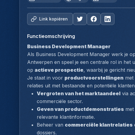
Link kopiëren
Functieomschrijving
Business Development Manager
Als Business Development Manager werk je op 
Antwerpen en speel je een centrale rol in het u
op 
actieve prospectie
, waarbij je gericht n
Je staat in voor 
productvoorstellingen
 met
relaties uit met bestaande en potentiële klante
Vergroten van het marktaandeel
 via a
commerciële sector.
Geven van productdemonstraties
 met
relevante klantinformatie.
Beheer van 
commerciële klantrelaties
 
dossiers.