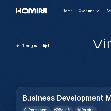
Home
Over ons
Be
Vi
Terug naar lijst
Business Development 
Permanent
België
On site