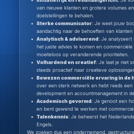
Initiatiefrijk en resultaatgericht
: Je vo
van nieuwe klanten en grotere volumes en 
doelstellingen te behalen.
Sterke communicator
: Je weet jouw boo
aandachtig naar de behoeften van klanten 
Analytisch & adviserend
: Je analyseert
het juiste advies te komen en commerciële 
moeiteloos op veranderende prioriteiten.
Volhardend en creatief
: Je laat je niet 
steeds proactief naar creatieve oplossing
Bewezen commerciële ervaring in de h
over een sterk netwerk en hebt reeds een s
development en accountmanagement in de
Academisch gevormd
: Je genoot een ho
en bent gewend te werken met commerciële
Talenkennis
: Je beheerst het Nederlands 
Engels.
We zoeken dus een ondernemend, gestructureer