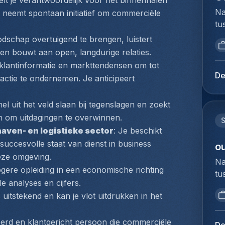
elt je verantwoordelijk voor het binnenhalen 
do
ve
pr
Na
neemt spontaan initiatief om commerciële 
on
fu
me
tu
kl
lu
ee
bi
do
dschap overtuigend te brengen, luistert 
ex
lo
we
be
en bouwt aan open, langdurige relaties.
Je
En
to
be
 klantinformatie en markttendensen om tot 
op
ex
ex
zo
De
actie te ondernemen. Je anticipeert 
on
tr
du
st
de
sy
Ho
ve
na
snel uit het veld slaan bij tegenslagen en zoekt 
Kl
pe
do
dr
ve
en om uitdagingen te overwinnen.
lo
S
fa
di
lo
aven- en logistieke sector
: Je beschikt 
Ze
vo
lu
sa
uccesvolle staat van dienst in business 
co
ou
en
ve
ru
he
ze omgeving.
de
Na
up
ve
bi
gere opleiding in een economische richting 
pr
tu
tr
st
zo
ac
 analyses en cijfers.
bi
va
me
du
pr
uitstekend en kan je vlot uitdrukken in het 
we
lu
go
na
in
to
op
de
va
ke
ex
d en klantgericht persoon die commerciële 
fo