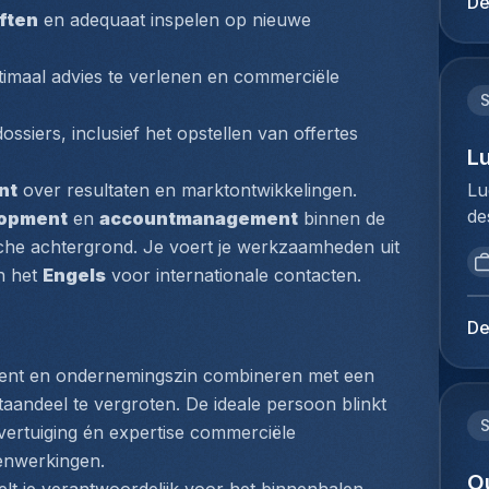
De
di
ften
 en adequaat inspelen op nieuwe 
du
ge
Ho
ov
pe
imaal advies te verlenen en commerciële 
ex
ve
ve
Cu
ossiers, inclusief het opstellen van offertes 
in
ee
L
co
do
Lu
nt
 over resultaten en marktontwikkelingen.
zo
go
de
lopment
 en 
accountmanagement
 binnen de 
ex
pa
br
re
che achtergrond. Je voert je werkzaamheden uit 
vo
op
si
 het 
Engels
 voor internationale contacten.
Da
vo
pr
je
to
pr
De
ke
Me
ac
im
du
lent en ondernemingszin combineren met een 
ex
co
Ho
co
aandeel te vergroten. De ideale persoon blinkt 
do
pe
Je
vertuiging én expertise commerciële 
vo
lo
en
enwerkingen. 
co
Ex
O
ne