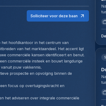
Na
tu
Solliciteer voor deze baan
bi
we
to
ex
De
du
het hoofdkantoor in het centrum van 
Ho
itbreiden van het marktaandeel. Het accent ligt 
pe
ieuwe commerciële kansen identificeert en benut. 
lo
 een commerciële insteek en bouwt langdurige 
ze
n vanuit jouw vakkennis.
de
D
ctieve prospectie en opvolging binnen de 
vo
Na
ex
tu
co
 een focus op overtuigingskracht en 
bi
wo
we
co
en het adviseren over integrale commerciële 
to
af
ex