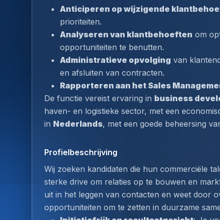
Anticiperen op wijzigende klantbehoe
prioriteiten.
Analyseren van klantbehoeften
 om opt
opportuniteiten te benutten.
Administratieve opvolging
 van klantend
en afsluiten van contracten.
Rapporteren aan het Sales Manageme
De functie vereist ervaring in 
business deve
haven- en logistieke sector, met een economis
in 
Nederlands
, met een goede beheersing van
Profielbeschrijving
Wij zoeken kandidaten die hun commerciële ta
sterke drive om relaties op te bouwen en markt
uit in het leggen van contacten en weet door o
opportuniteiten om te zetten in duurzame sam