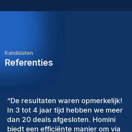
Kandidaten
Referenties
“
De consultants van Homini
hebben altijd verschillende
factoren in overweging genomen
om ons de juiste kandidaten aan te