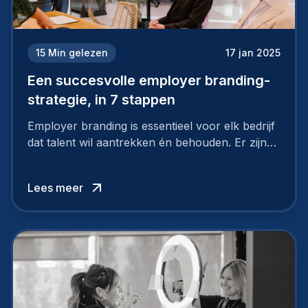
15
Min gelezen
17 jan 2025
Een succesvolle employer branding-
strategie, in 7 stappen
Employer branding is essentieel voor elk bedrijf
dat talent wil aantrekken én behouden. Er zijn
tal van goede redenen om een sterk merk als
werkgever uit te bouwen. Maar zoiets doe je
Lees meer
niet van vandaag op morgen. Hoe pak je dat
aan, starten met employer branding?