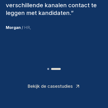
bieden. De mensen die we hebben
aangenomen, zijn nog steeds bij
ons en persoonlijk ben ik zeer
tevreden met de recente
toevoegingen aan ons team.
”
Joakin
/
Deputy-AMLCO
,
Bekijk de casestudies