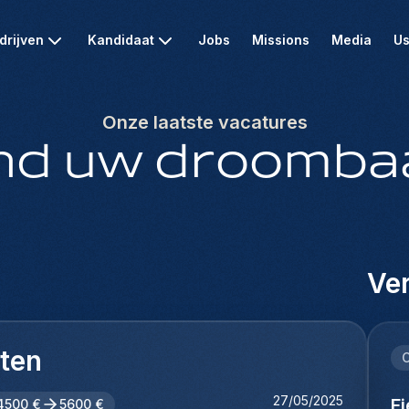
drijven
Kandidaat
Jobs
Missions
Media
Us
Onze laatste vacatures
nd uw droomba
Ver
cten
C
27/05/2025
F
4500 €
5600 €