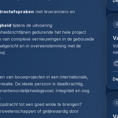
De
pr
en
se
co
ntractafspraken
 met leveranciers en 
HV
sy
sp
en
C
igheid
 tijdens de uitvoering
sé
ét
idsrichtlijnen gedurende het hele project
la
ét
V
ren van complexe vernieuwingen in de gebouwde 
de
ma
Vo
aatgericht en in overeenstemming met de 
ve
po
va
nd.
dy
co
Co
me
in
de
co
ca
in
d'
pr
den van bouwprojecten in een internationale, 
in
ca
De
so
kl
satie. De ideale persoon is daadkrachtig, 
pr
ho
ve
rantwoordelijkheidsgevoel. Integriteit en oog 
ac
en
aa
et
.
(c
vo
C
dé
opdracht tot een goed einde te brengen?
co
he
fo
urswetenschappen of gelijkwaardig door 
pr
co
V
fo