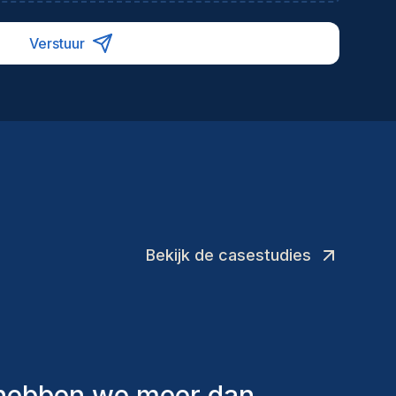
namische projectomgeving.
Verstuur
Bekijk de casestudies
lende factoren in