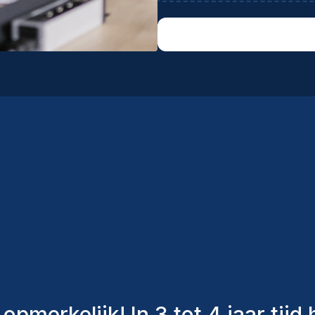
dy
an Homini hebben altijd verschil