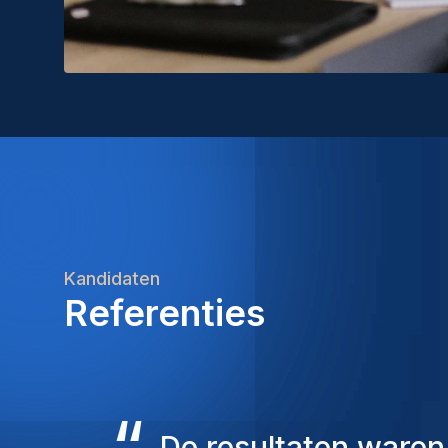
Kandidaten
Referenties
“
De consultants v