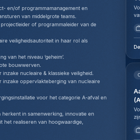
ré
do
sy
Vo
ect- en/of programmamanagement en 
as
af
ef
va
et
ansturen van middelgrote teams. 
aa
ré
Co
dy
projectleider of programmaleider van de 
de
l'
de
so
va
la
in
in
 veiligheidsautoriteit in haar rol als 
be
pr
in
in
De
he
de
kl
de
de
ng van het niveau ‘geheim’.
te
ve
le
do
grote bouwwerven.
ex
aa
re
Br
en
inzake nucleaire & klassieke veiligheid.
vo
C
pr
ba
co
r inzake oppervlakteberging van nucleaire 
he
l'
on
d'
co
A
au
in
pr
do
ngsinstallatie voor het categorie A-afval en 
po
(
ni
pr
af
co
co
Vo
Vo
aa
en
 herkent in samenwerking, innovatie en 
ve
zi
ma
de
l'
it het realiseren van hoogwaardige, 
re
de
pl
va
de
in
vo
do
be
en
ev
me