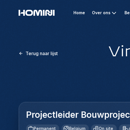
Home
Over ons
Be
Vi
Terug naar lijst
Projectleider Bouwproje
Permanent
Belgium
On site