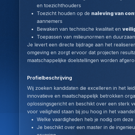
en toezichthouders
Toezicht houden op de 
naleving van co
aannemers
Bewaken van technische kwaliteit en 
veil
Toepassen van milieunormen en duurzaamhe
Je levert een directe bijdrage aan het realise
omgeving en zorgt ervoor dat projecten result
maatschappelijke doelstellingen worden afgero
Profielbeschrijving
Wij zoeken kandidaten die excelleren in het lei
innovatieve en maatschappelijk betrokken organi
oplossingsgericht en beschikt over een sterk ve
voor veiligheid staan bij jou hoog in het vaandel
Welke vaardigheden heb je nodig om deze 
Je beschikt over een master in de ingenie