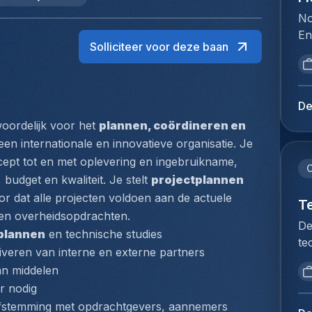
No
En
Solliciteer voor deze baan
la
fo
de
in
De
re
oordelijk voor het 
plannen, coördineren en 
ve
n internationale en innovatieve organisatie. Je 
in
cept tot en met oplevering en ingebruikname, 
sp
C
budget en kwaliteit. Je stelt 
projectplannen
tr
op, verricht technische analyses en zorgt ervoor dat alle projecten voldoen aan de actuele 
le
T
en overheidsopdrachten.
sy
De
tplannen
 en technische studies
to
te
ex
iveren van interne en externe partners
no
co
an middelen
re
de
r nodig
de
da
afstemming met opdrachtgevers, aannemers 
ve