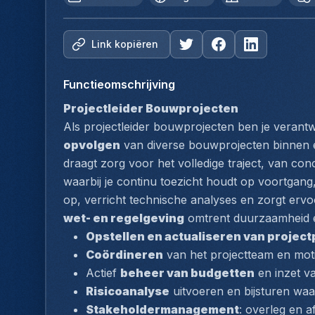
Link kopiëren
Functieomschrijving
Projectleider Bouwprojecten
Als projectleider bouwprojecten ben je verantw
opvolgen
 van diverse bouwprojecten binnen ee
draagt zorg voor het volledige traject, van con
waarbij je continu toezicht houdt op voortgang, 
wet- en regelgeving
 omtrent duurzaamheid 
Opstellen en actualiseren van projec
Coördineren
 van het projectteam en mot
Actief 
beheer van budgetten
 en inzet v
Risicoanalyse
 uitvoeren en bijsturen waa
Stakeholdermanagement
: overleg en 