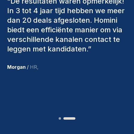
“
De consultants van Homini
hebben altijd verschillende
factoren in overweging genomen
om ons de juiste kandidaten aan te
bieden. De mensen die we hebben
aangenomen, zijn nog steeds bij
ons en persoonlijk ben ik zeer
tevreden met de recente
toevoegingen aan ons team.
”
Joakin
/
Deputy-AMLCO
,