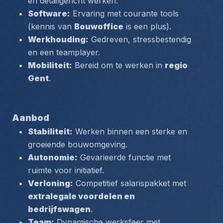
en detailgericht werken.
Software:
 Ervaring met courante tools 
(kennis van 
Bouwoffice
 is een plus).
Werkhouding:
 Gedreven, stressbestendig 
en een teamplayer.
Mobiliteit:
 Bereid om te werken in 
regio 
Gent
.
Aanbod
Stabiliteit:
 Werken binnen een sterke en 
groeiende bouwomgeving.
Autonomie:
 Gevarieerde functie met 
ruimte voor initiatief.
Verloning:
 Competitief salarispakket met 
extralegale voordelen en 
bedrijfswagen
.
Team:
 Dynamische werksfeer met 