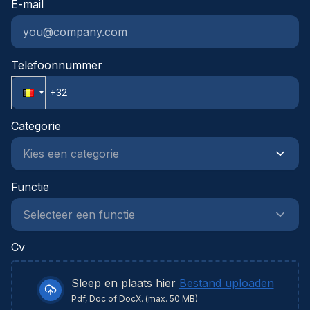
E-mail
verantwoordelijkheid op te nemen in een
opérations hospitalières. Un technicien HVAC
dynamische projectomgeving.null
performant contribue directement à la sécurité des
patients, au confort du personnel médical et à la
conformité réglementaire de l'établissement de
Telefoonnummer
santé.
Categorie
Functie
Cv
Sleep en plaats hier
Bestand uploaden
Pdf, Doc of DocX. (max. 50 MB)