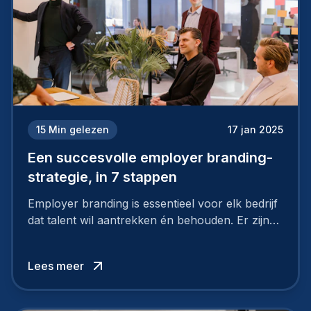
15
Min gelezen
17 jan 2025
Een succesvolle employer branding-
strategie, in 7 stappen
Employer branding is essentieel voor elk bedrijf
dat talent wil aantrekken én behouden. Er zijn
tal van goede redenen om een sterk merk als
werkgever uit te bouwen. Maar zoiets doe je
Lees meer
niet van vandaag op morgen. Hoe pak je dat
aan, starten met employer branding?