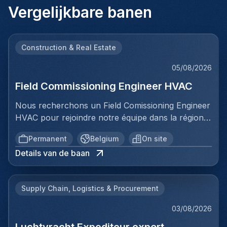
Vergelijkbare banen
Construction & Real Estate
05/08/2026
Field Commissioning Engineer HVAC
Nous recherchons un Field Comissioning Engineer
HVAC pour rejoindre notre équipe dans la région
de Bruxelles. Dans ce rôle, vous fournirez une
Permanent
Belgium
On site
assistance technique sur site lors de la mise en
Details van de baan
service et du démarrage des installations HVAC
pour nos clients. Vous serez responsable de
garantir que les systèmes de ventilation et
Supply Chain, Logistics & Procurement
climatisation sont correctement installés,
configurés et testés conformément aux
03/08/2026
spécifications et aux normes prescrites. Votre
Luchtvracht Expediteur export
travail impliquera une collaboration directe avec