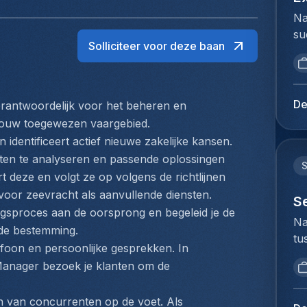
Na
su
Solliciteer voor deze baan
ui
ar
ma
se
De
rantwoordelijk voor het beheren en 
st
 jouw toegewezen vaargebied. 
su
identificeert actief nieuwe zakelijke kansen. 
in
ten te analyseren en passende oplossingen 
ke
rt deze en volgt ze op volgens de richtlijnen 
zo
oor zeevracht als aanvullende diensten. 
vo
S
ngsproces aan de oorsprong en begeleid je de 
An
Na
de bestemming.
ee
tu
gr
efoon en persoonlijke gesprekken. In 
bi
en
nager bezoek je klanten om de 
we
co
to
de
en van concurrenten op de voet. Als 
ex