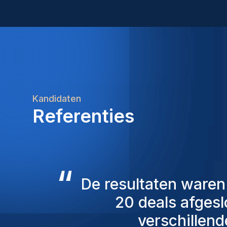
Kandidaten
Referenties
“
De consultants v
overweging genome
mensen die we 