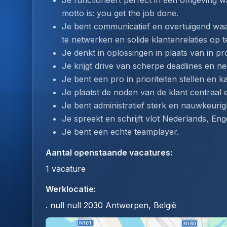
Je functioneert perfect in een omgeving wa
motto is: you get the job done.
Je bent communicatief en overtuigend waa
te netwerken en solide klantenrelaties op 
Je denkt in oplossingen in plaats van in p
Je krijgt drive van scherpe deadlines en 
Je bent een pro in prioriteiten stellen en ka
Je plaatst de noden van de klant centraal e
Je bent administratief sterk en nauwkeurig
Je spreekt en schrijft vlot Nederlands, Eng
Je bent een echte teamplayer.
Aantal openstaande vacatures
:
1
vacature
Werklocatie
:
. null null 2030 Antwerpen, België