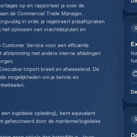
De
mi
portages op en rapporteer je over de 
du
be
Ho
t aan de Commercial Trade Manager.
Lu
pe
vuldig in orde: je registreert prijsafspraken 
de
lo
j het oplossen van vrachtdisputen en 
op
Te
Je
Co
E
Customer Service voor een efficiënte 
kl
(z
Na
 afstemming met andere interne afdelingen 
en
fl
tu
orgen.
ie
he
bi
pl
xecutive-Import breed en afwisselend. De 
va
we
ex
de mogelijkheden om je kennis en 
co
to
co
ntwikkelen.
co
ex
lu
De
On
du
lu
tr
Ho
be
ca
pe
ex
en logistieke opleiding), bent equivalent 
fa
lo
vo
t gefascineerd door de maritieme/logistieke 
le
ze
co
ra
de
D
lu