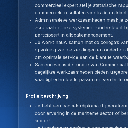
commercieel expert stel je statistische rap
commerciële resultaten van trade en klan
Administratieve werkzaamheden maak je zorg
accuraat in onze systemen, ondersteunt bi
participeert in allocatiemanagement. 
Je werkt nauw samen met de collega’s van 
opvolging van de zendingen en onderhoudt
om optimale service aan de klant te waarb
Samengevat is de functie van Commercial E
dagelijkse werkzaamheden bieden uitgebrei
vaardigheden toe te passen en verder te o
Profielbeschrijving
Je hebt een bachelordiploma (bij voorkeur e
door ervaring in de maritieme sector of ben
sector!