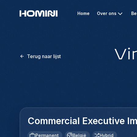
Home
Over ons
Be
Vi
Terug naar lijst
Commercial Executive Im
Permanent
België
Hybrid