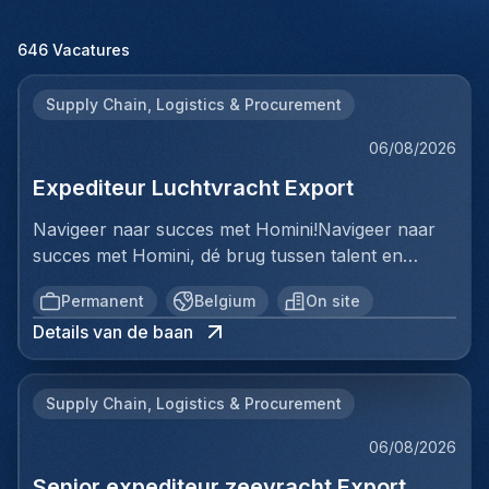
646
Vacatures
Supply Chain, Logistics & Procurement
06/08/2026
Expediteur Luchtvracht Export
Navigeer naar succes met Homini!Navigeer naar
succes met Homini, dé brug tussen talent en
uitmuntende opportuniteiten binnen de
Permanent
Belgium
On site
arbeidsmarkt. Als voorloper in wervingsdiensten,
Details van de baan
matchen we toptalent met topbedrijven in diverse
sectoren. Met onze expertise en toewijding streven
we naar duurzame relaties en succesvolle
Supply Chain, Logistics & Procurement
plaatsingen. Bij Homini staat elk individu centraal;
we vinden de perfecte match, keer op keer.Voor
06/08/2026
ons team Logistiek & Distributie zoeken we een
Senior expediteur zeevracht Export