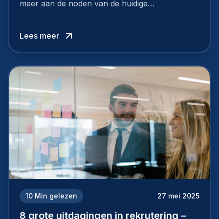
meer aan de noden van de huidige
arbeidsmarkt. Om toptalent aan te trekken én te
behouden, moeten bedrijven strategischer en
Lees meer
slimmer rekruteren.
10
Min gelezen
27 mei 2025
8 grote uitdagingen in rekrutering –