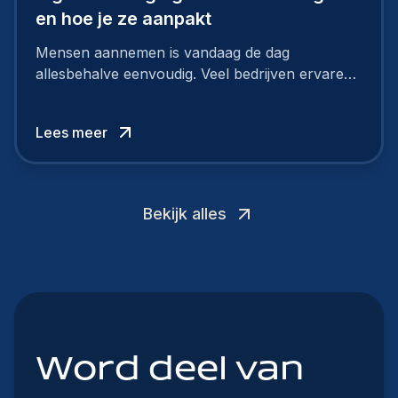
en hoe je ze aanpakt
Mensen aannemen is vandaag de dag
allesbehalve eenvoudig. Veel bedrijven ervaren
grote moeilijkheden bij hun rekrutering, want de
arbeidsmarkt verandert razendsnel. Kandidaten
Lees meer
zoeken meer dan alleen een salaris.
Bekijk alles
Word deel van