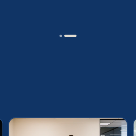
”
Joakin
/
Deputy-AMLCO
,