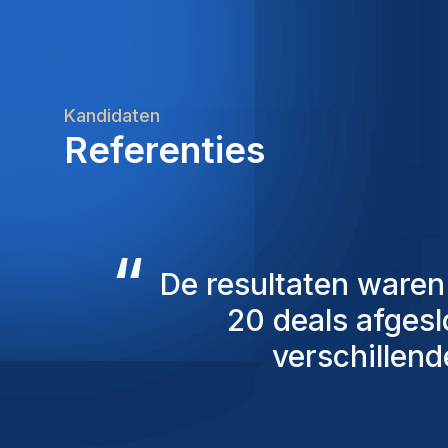
Kandidaten
Referenties
“
De consultants v
overweging genome
mensen die we 
persoonlijk ben ik