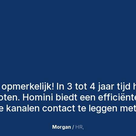
an Homini hebben altijd verschil
n om ons de juiste kandidaten
hebben aangenomen, zijn nog st
 zeer tevreden met de recente t
team.