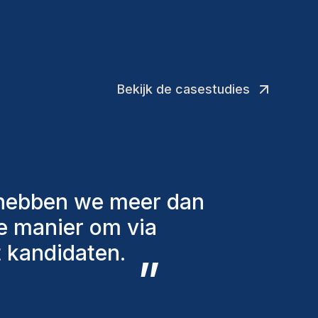
Bekijk de casestudies
lende factoren in
 aan te bieden. De
eeds bij ons en
oevoegingen aan ons