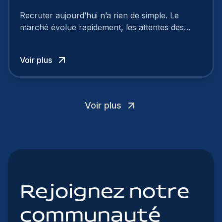
Recruter aujourd’hui n’a rien de simple. Le
marché évolue rapidement, les attentes des
talents changent, et de nombreuses entreprises
rencontrent les mêmes difficultés : manque de
Voir plus
profils qualifiés, processus trop longs, mauvaise
image employeur… Et surtout : les candidats ne
cherchent plus seulement un salaire.
Voir plus
Rejoignez notre
communauté