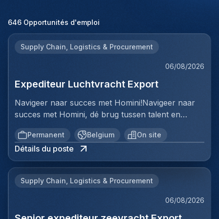
646
Opportunités d'emploi
Supply Chain, Logistics & Procurement
06/08/2026
Expediteur Luchtvracht Export
Navigeer naar succes met Homini!Navigeer naar
succes met Homini, dé brug tussen talent en
uitmuntende opportuniteiten binnen de
Permanent
Belgium
On site
arbeidsmarkt. Als voorloper in wervingsdiensten,
Détails du poste
matchen we toptalent met topbedrijven in diverse
sectoren. Met onze expertise en toewijding streven
we naar duurzame relaties en succesvolle
Supply Chain, Logistics & Procurement
plaatsingen. Bij Homini staat elk individu centraal;
we vinden de perfecte match, keer op keer.Voor
06/08/2026
ons team Logistiek & Distributie zoeken we een
Senior expediteur zeevracht Export