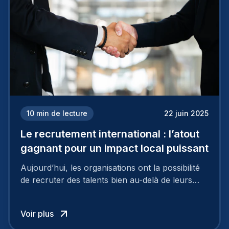
10
min de lecture
22 juin 2025
Le recrutement international : l’atout
gagnant pour un impact local puissant
Aujourd’hui, les organisations ont la possibilité
de recruter des talents bien au-delà de leurs
frontières nationales, puisant dans un vaste
vivier de candidats exceptionnels grâce au
Voir plus
recrutement international.