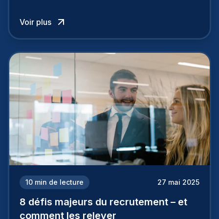
l’emploi actuel, hautement concurrentiel. Pour
attirer et fidéliser les meilleurs talents, les
Voir plus
entreprises doivent adopter des approches plus
intelligentes et stratégiques. C’est là que le
recrutement basé sur les données entre en jeu.
10
min de lecture
27 mai 2025
8 défis majeurs du recrutement – et
comment les relever