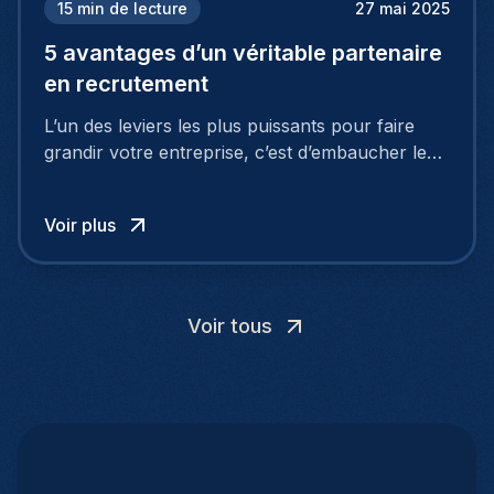
15
min de lecture
27 mai 2025
5 avantages d’un véritable partenaire
en recrutement
L’un des leviers les plus puissants pour faire
grandir votre entreprise, c’est d’embaucher les
bonnes personnes. C’est pourquoi de
nombreuses sociétés se tournent vers des
Voir plus
agences de recrutement. Pourtant, il existe une
meilleure option.
Voir tous