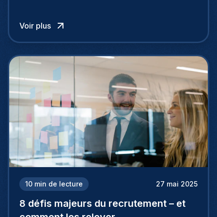
frontières nationales, puisant dans un vaste
vivier de candidats exceptionnels grâce au
Voir plus
recrutement international.
10
min de lecture
27 mai 2025
8 défis majeurs du recrutement – et