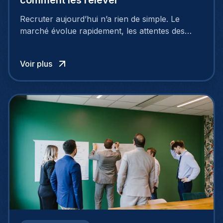
comment les relever
Recruter aujourd’hui n’a rien de simple. Le
marché évolue rapidement, les attentes des
talents changent, et de nombreuses entreprises
rencontrent les mêmes difficultés : manque de
Voir plus
profils qualifiés, processus trop longs, mauvaise
image employeur… Et surtout : les candidats ne
cherchent plus seulement un salaire.