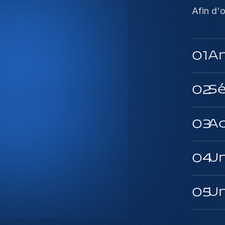
Afin d'
An
01
Sé
02
Ac
03
Un
04
Un
05