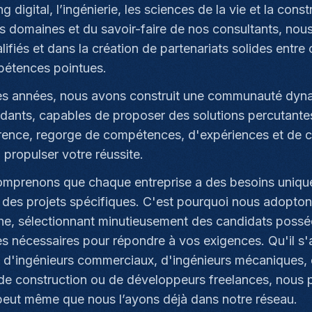
g digital, l’ingénierie, les sciences de la vie et la con
s domaines et du savoir-faire de nos consultants, nous
lifiés et dans la création de partenariats solides entre
étences pointues.
des années, nous avons construit une communauté dyna
dants, capables de proposer des solutions percutantes.
rence, regorge de compétences, d'expériences et de c
 propulser votre réussite.
mprenons que chaque entreprise a des besoins unique
 des projets spécifiques. C'est pourquoi nous adopt
he, sélectionnant minutieusement des candidats possé
s nécessaires pour répondre à vos exigences. Qu'il s'a
, d'ingénieurs commerciaux, d'ingénieurs mécaniques, d
 de construction ou de développeurs freelances, nous po
e peut même que nous l’ayons déjà dans notre réseau.