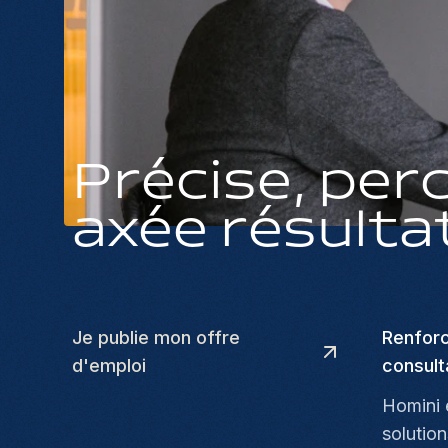
Précise, per
axée résulta
Je publie mon offre
Renforc
d'emploi
consult
Homini 
solution