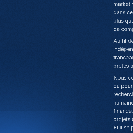
marketin
dans ce
plus qua
de comp
Au fil 
indépen
transpa
prêtes à
Nous co
ou pour
recherc
humaine
finance
projets
Et il s