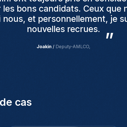
trats. Homini met à disposition
act avec les candidats à travers
Morgan
/
HR
,
 de cas