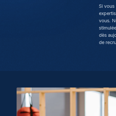
Si vous 
experti
vous. N
stimulé
dès auj
de recr