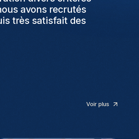
 un moyen fluide pour
 divers canaux.
”
Voir plus