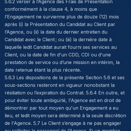
5.6.2 verser à l’Agence des Frais de Présentation
conformément à la clause 4, à moins que
l’Engagement ne survienne plus de douze (12) mois
après (i) la Présentation du Candidat au Client par
l’Agence, ou (ii) la date du dernier entretien du
Candidat avec le Client ; ou (iii) la dernière date à
laquelle ledit Candidat aurait fourni ses services au
Client, ou la date de fin d'un CDD, CDI ou d'une
prestation de service ou d’une mission en intérim, la
date retenue étant la plus récente.
5.6.3 Les dispositions de la présente Section 5.6 et ses
sous-sections resteront en vigueur nonobstant la
résiliation ou l’expiration du Contrat. 5.6.4 En outre, et
pour éviter toute ambiguïté, l'Agence est en droit de
démontrer par tout moyen qu'un Engagement a eu
lieu, et ledit moyen sera déterminé à la seule discrétion
de l'Agence. 5.7 Le Client s’engage à ne pas engager
ou solliciter le personnel de l’Agence. Si un membre