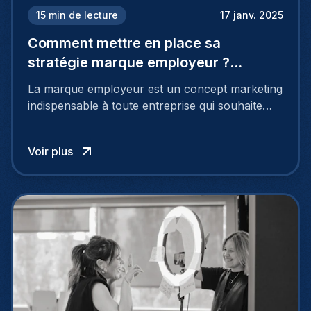
15
min de lecture
17 janv. 2025
Comment mettre en place sa
stratégie marque employeur ?
Découvrez les 7 étapes
La marque employeur est un concept marketing
indispensable à toute entreprise qui souhaite
soutenir son attractivité et fidéliser ses talents. Si
les raisons de construire une marque
Voir plus
employeur solide et positive sont évidentes, ce
travail, pour qu’il soit réussi, ne peut se faire en
deux temps trois mouvements. Il demande de
mettre en œuvre un certain nombre d’actions.