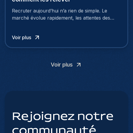
Recruter aujourd’hui n’a rien de simple. Le
marché évolue rapidement, les attentes des
talents changent, et de nombreuses entreprises
rencontrent les mêmes difficultés : manque de
Voir plus
profils qualifiés, processus trop longs, mauvaise
image employeur… Et surtout : les candidats ne
cherchent plus seulement un salaire.
Voir plus
Rejoignez notre
communauté