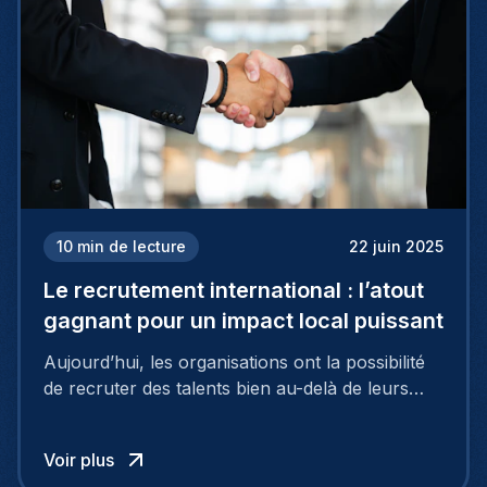
10
min de lecture
22 juin 2025
Le recrutement international : l’atout
gagnant pour un impact local puissant
Aujourd’hui, les organisations ont la possibilité
de recruter des talents bien au-delà de leurs
frontières nationales, puisant dans un vaste
vivier de candidats exceptionnels grâce au
Voir plus
recrutement international.