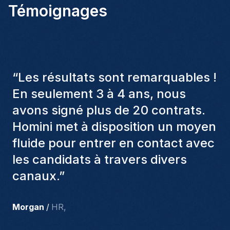
Témoignages
“
Les consultants Homini ont
toujours pris en considération
divers critères pour nous proposer
les bons candidats. Ceux que
nous avons recrutés sont toujours
parmi nous, et personnellement, je
suis très satisfait des nouvelles
recrues.
”
Joakin
/
Deputy-AMLCO
,