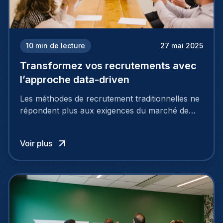
10
min de lecture
27 mai 2025
Transformez vos recrutements avec
l’approche data-driven
Les méthodes de recrutement traditionnelles ne
répondent plus aux exigences du marché de
l’emploi actuel, hautement concurrentiel. Pour
attirer et fidéliser les meilleurs talents, les
Voir plus
entreprises doivent adopter des approches plus
intelligentes et stratégiques. C’est là que le
recrutement basé sur les données entre en jeu.