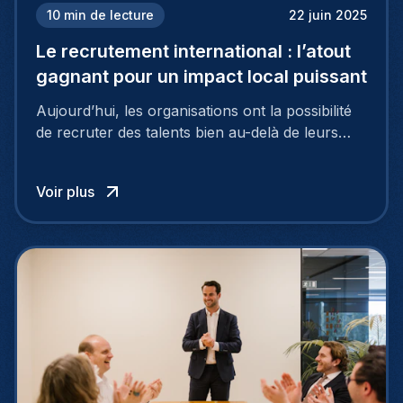
10
min de lecture
22 juin 2025
Le recrutement international : l’atout
gagnant pour un impact local puissant
Aujourd’hui, les organisations ont la possibilité
de recruter des talents bien au-delà de leurs
frontières nationales, puisant dans un vaste
vivier de candidats exceptionnels grâce au
Voir plus
recrutement international.