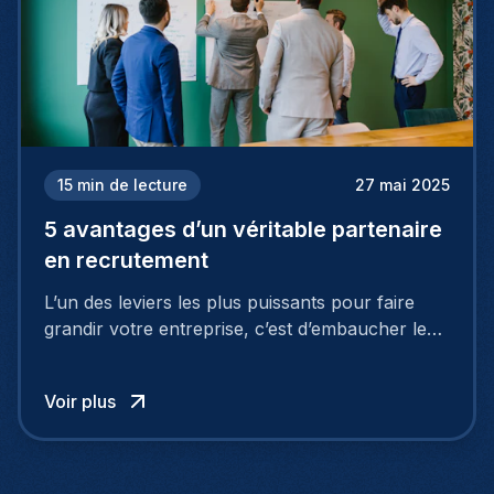
15
min de lecture
27 mai 2025
5 avantages d’un véritable partenaire
en recrutement
L’un des leviers les plus puissants pour faire
grandir votre entreprise, c’est d’embaucher les
bonnes personnes. C’est pourquoi de
nombreuses sociétés se tournent vers des
Voir plus
agences de recrutement. Pourtant, il existe une
meilleure option.