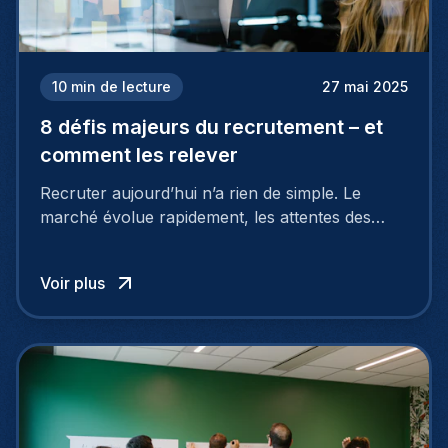
10
min de lecture
27 mai 2025
8 défis majeurs du recrutement – et
comment les relever
Recruter aujourd’hui n’a rien de simple. Le
marché évolue rapidement, les attentes des
talents changent, et de nombreuses entreprises
rencontrent les mêmes difficultés : manque de
Voir plus
profils qualifiés, processus trop longs, mauvaise
image employeur… Et surtout : les candidats ne
cherchent plus seulement un salaire.