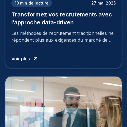
10
min de lecture
27 mai 2025
Transformez vos recrutements avec
l’approche data-driven
Les méthodes de recrutement traditionnelles ne
répondent plus aux exigences du marché de
l’emploi actuel, hautement concurrentiel. Pour
attirer et fidéliser les meilleurs talents, les
Voir plus
entreprises doivent adopter des approches plus
intelligentes et stratégiques. C’est là que le
recrutement basé sur les données entre en jeu.