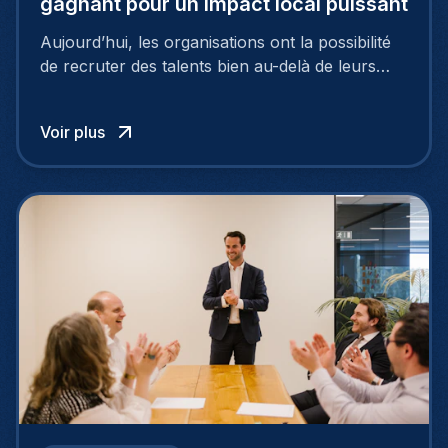
gagnant pour un impact local puissant
Aujourd’hui, les organisations ont la possibilité
de recruter des talents bien au-delà de leurs
frontières nationales, puisant dans un vaste
vivier de candidats exceptionnels grâce au
Voir plus
recrutement international.