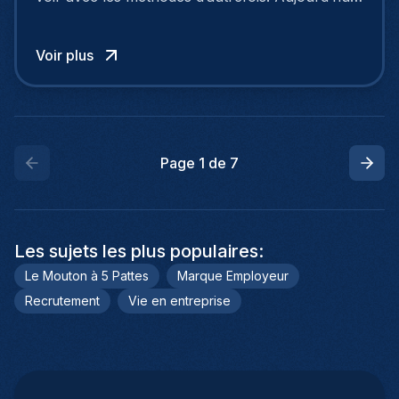
pour se démarquer, il faut adopter une
approche moderne et stratégique.
Voir plus
Page
1
de
7
Les sujets les plus populaires
:
Le Mouton à 5 Pattes
Marque Employeur
Recrutement
Vie en entreprise