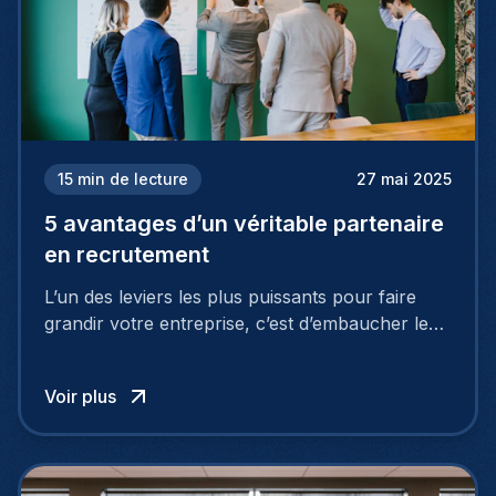
15
min de lecture
27 mai 2025
5 avantages d’un véritable partenaire
en recrutement
L’un des leviers les plus puissants pour faire
grandir votre entreprise, c’est d’embaucher les
bonnes personnes. C’est pourquoi de
nombreuses sociétés se tournent vers des
Voir plus
agences de recrutement. Pourtant, il existe une
meilleure option.