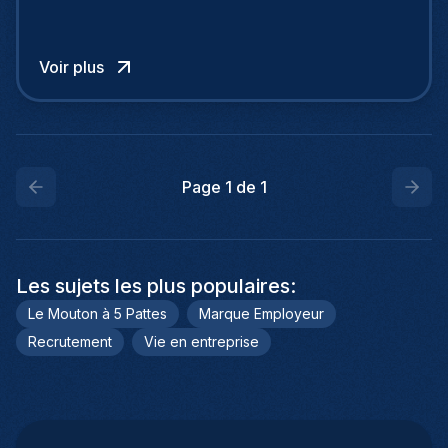
entre autres des sociétés comme Revolut &
TransferWise, notamment sur les sujets d’anti-
blanchiment d’argent et de lutte contre le
Voir plus
financement du terrorisme.
Page
1
de
1
Les sujets les plus populaires
:
Le Mouton à 5 Pattes
Marque Employeur
Recrutement
Vie en entreprise