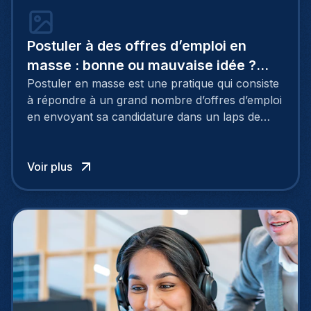
Postuler à des offres d’emploi en
masse : bonne ou mauvaise idée ?
Témoignage
Postuler en masse est une pratique qui consiste
à répondre à un grand nombre d’offres d’emploi
en envoyant sa candidature dans un laps de
temps relativement court. À l’heure où l’on parle
de l’impérieuse nécessité de personnaliser son
CV et sa lettre de motivation, est-ce une bonne
Voir plus
idée de postuler en masse ? Avec plus de 50 CV
déposés en 3 semaines, Sabina, aujourd’hui
responsable communication & marketing, nous
raconte son expérience.