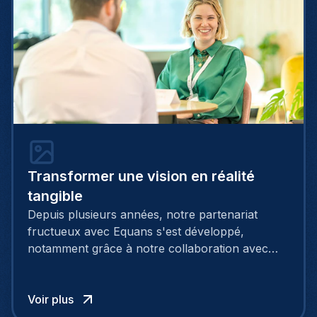
Transformer une vision en réalité
tangible
Depuis plusieurs années, notre partenariat
fructueux avec Equans s'est développé,
notamment grâce à notre collaboration avec
Patrick, un expert en tant que Responsable de
Projets IT, via notre service de recrutement. Sa
mission essentielle consiste à superviser les
Voir plus
opérations informatiques de grande envergure