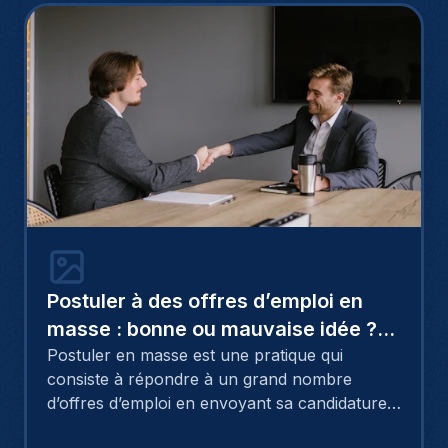
Postuler à des offres d’emploi en
masse : bonne ou mauvaise idée ?
Témoignage
Postuler en masse est une pratique qui
consiste à répondre à un grand nombre
d’offres d’emploi en envoyant sa candidature
dans un laps de temps relativement court. À