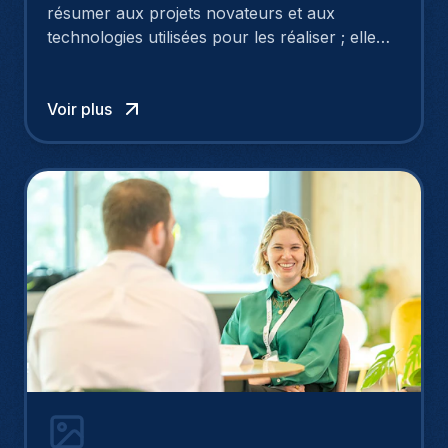
résumer aux projets novateurs et aux
technologies utilisées pour les réaliser ; elle
est bien évidemment le fruit du talent des
individus qui rendent ces réalisations
possibles.
Voir plus