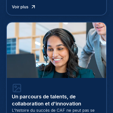
l’heure où l’on parle de l’impérieuse nécessité
de personnaliser son CV et sa lettre de
Voir plus
motivation, est-ce une bonne idée de postuler
en masse ? Avec plus de 50 CV déposés en 3
semaines, Sabina, aujourd’hui responsable
communication & marketing, nous raconte
son expérience.
Un parcours de talents, de
collaboration et d'innovation
L'histoire du succès de CAF ne peut pas se