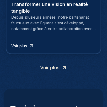
Transformer une vision en réalité
tangible
Depuis plusieurs années, notre partenariat
fructueux avec Equans s'est développé,
notamment grâce à notre collaboration avec
Patrick, un expert en tant que Responsable de
Projets IT, via notre service de recrutement.
Sa mission essentielle consiste à superviser
Voir plus
les opérations informatiques de grande
envergure dans 43 aéroports à l'échelle
mondiale.
Voir plus