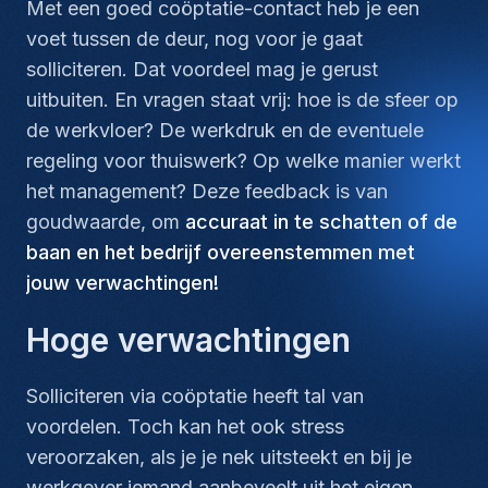
Met een goed coöptatie-contact heb je een
voet tussen de deur, nog voor je gaat
solliciteren. Dat voordeel mag je gerust
uitbuiten. En vragen staat vrij: hoe is de sfeer op
de werkvloer? De werkdruk en de eventuele
regeling voor thuiswerk? Op welke manier werkt
het management? Deze feedback is van
goudwaarde, om
accuraat in te schatten of de
baan en het bedrijf overeenstemmen met
jouw verwachtingen!
Hoge verwachtingen
Solliciteren via coöptatie heeft tal van
voordelen. Toch kan het ook stress
veroorzaken, als je je nek uitsteekt en bij je
werkgever iemand aanbeveelt uit het eigen