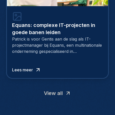
Equans: complexe IT-projecten in
goede banen leiden
Patrick is voor Gentis aan de slag als IT-
projectmanager bij Equans, een multinationale
onderneming gespecialiseerd in
energietransitie en industrieel-technische
installaties. Patrick is een belangrijke schakel
in onze lange samenwerking met Equans. Zijn
Lees meer
verantwoordelijkheid: grootschalige IT-
activiteiten in goede banen leiden, in 43
luchthavens over de hele wereld.
View all