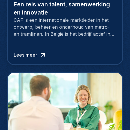
Een reis van talent, samenwerking
en innovatie
CAF is een internationale marktleider in het
ontwerp, beheer en onderhoud van metro-
en tramlijnen. In België is het bedrijf actief in
Brussel, Oostende, Luik en Antwerpen.
Technische profielen en andere toptalenten
zijn onmisbaar in het groeiverhaal van CAF.
Lees meer