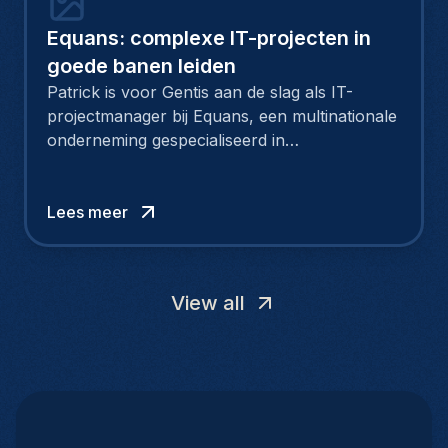
Equans: complexe IT-projecten in
goede banen leiden
Patrick is voor Gentis aan de slag als IT-
projectmanager bij Equans, een multinationale
onderneming gespecialiseerd in
energietransitie en industrieel-technische
installaties. Patrick is een belangrijke schakel
in onze lange samenwerking met Equans. Zijn
Lees meer
verantwoordelijkheid: grootschalige IT-
activiteiten in goede banen leiden, in 43
luchthavens over de hele wereld.
View all