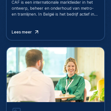
CAF is een internationale marktleider in het
ontwerp, beheer en onderhoud van metro-
en tramlijnen. In België is het bedrijf actief in
Brussel, Oostende, Luik en Antwerpen.
Technische profielen en andere toptalenten
zijn onmisbaar in het groeiverhaal van CAF.
Lees meer