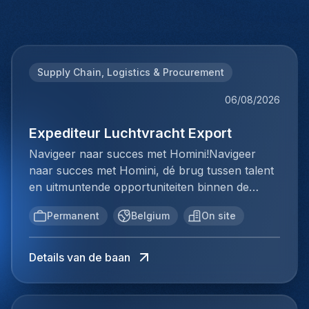
Supply Chain, Logistics & Procurement
06/08/2026
Expediteur Luchtvracht Export
Navigeer naar succes met Homini!Navigeer
naar succes met Homini, dé brug tussen talent
en uitmuntende opportuniteiten binnen de
arbeidsmarkt. Als voorloper in
Permanent
Belgium
On site
wervingsdiensten, matchen we toptalent met
topbedrijven in diverse sectoren. Met onze
expertise en toewijding streven we naar
Details van de baan
duurzame relaties en succesvolle plaatsingen.
Bij Homini staat elk individu centraal; we vinden
de perfecte match, keer op keer.Voor ons team