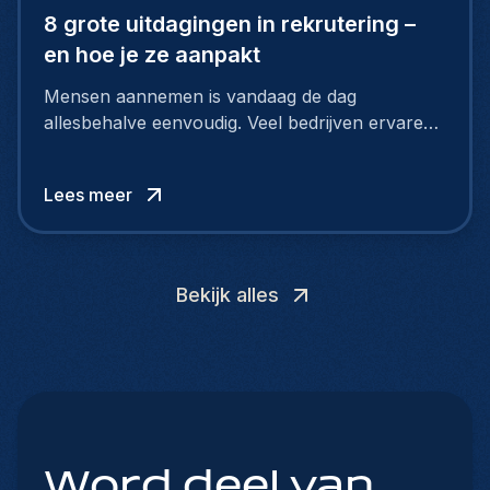
8 grote uitdagingen in rekrutering –
en hoe je ze aanpakt
Mensen aannemen is vandaag de dag
allesbehalve eenvoudig. Veel bedrijven ervaren
grote moeilijkheden bij hun rekrutering, want de
arbeidsmarkt verandert razendsnel. Kandidaten
Lees meer
zoeken meer dan alleen een salaris.
Bekijk alles
Word deel van