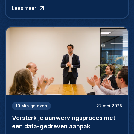
van uitzonderlijke kandidaten via internationaal
Lees meer
rekruteren.
10
Min gelezen
27 mei 2025
Versterk je aanwervingsproces met
een data-gedreven aanpak