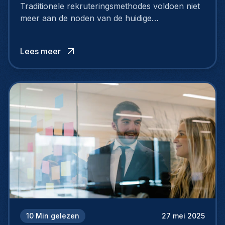
Traditionele rekruteringsmethodes voldoen niet
meer aan de noden van de huidige
arbeidsmarkt. Om toptalent aan te trekken én te
behouden, moeten bedrijven strategischer en
Lees meer
slimmer rekruteren.
10
Min gelezen
27 mei 2025