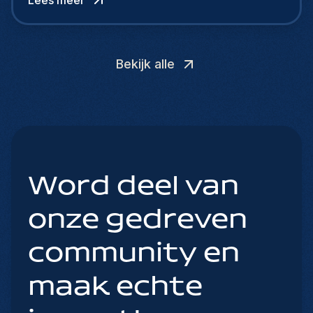
zoeken meer dan alleen een salaris.
Bekijk alle
Word deel van
onze gedreven
community en
maak echte