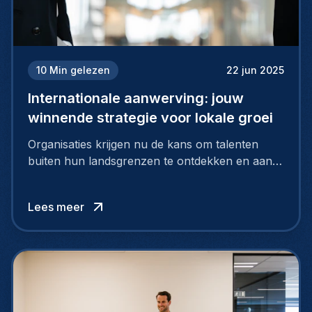
10
Min gelezen
22 jun 2025
Internationale aanwerving: jouw
winnende strategie voor lokale groei
Organisaties krijgen nu de kans om talenten
buiten hun landsgrenzen te ontdekken en aan
te nemen, en zo te putten uit een grote pool
van uitzonderlijke kandidaten via internationaal
Lees meer
rekruteren.