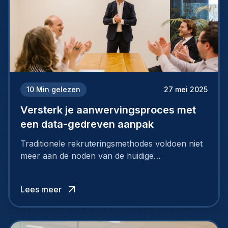
10
Min gelezen
27 mei 2025
Versterk je aanwervingsproces met
een data-gedreven aanpak
Traditionele rekruteringsmethodes voldoen niet
meer aan de noden van de huidige
arbeidsmarkt. Om toptalent aan te trekken én te
behouden, moeten bedrijven strategischer en
Lees meer
slimmer rekruteren.