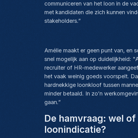
communiceren van het loon in de va
met kandidaten die zich kunnen vinden
stakeholders.”
Amélie maakt er geen punt van, en so
snel mogelijk aan op duidelijkheid: "A
recruiter of HR-medewerker aangeeft 
het vaak weinig goeds voorspelt. Dat 
hardnekkige loonkloof tussen mannen
minder betaald. In zo’n werkomgeving
g
De hamvraag: wel of 
loonindicatie?