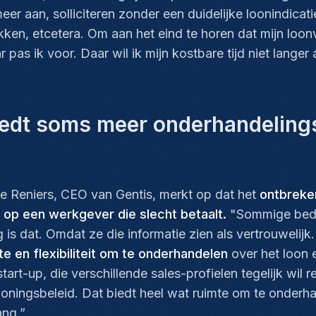
meer aan, solliciteren zonder een duidelijke loonindicat
prekken, etcetera. Om aan het eind te horen dat mijn lo
as ik voor. Daar wil ik mijn kostbare tijd niet langer a
biedt soms meer onderhandeling
nie Reniers, CEO van Gentis, merkt op dat het
ontbreken
 op een werkgever die slecht betaalt.
"Sommige bedr
is dat. Omdat ze die informatie zien als vertrouwelijk.
e en flexibiliteit om te onderhandelen
over het loon 
art-up, die verschillende sales-profielen tegelijk wil r
oningsbeleid. Dat biedt heel wat ruimte om te onderhan
ang.”