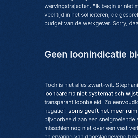
wervingstrajecten. "Ik begin er niet 
veel tijd in het solliciteren, de ges
budget van de werkgever. Sorry, daar p
Geen loonindicatie 
Toch is niet alles zwart-wit. Stépha
loonbarema niet systematisch wijst
transparant loonbeleid. Zo eenvoudig 
negatief:
soms geeft het meer ruimt
bijvoorbeeld aan een snelgroeiende st
misschien nog niet over een vast verl
en ervaring van doorslaggevend bel