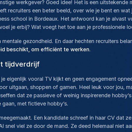
omstige werkgever? Goed idee! Het is een uitstekende
eft recruiters een beter beeld, over wie je bent en wat
iness school in Bordeaux. Het antwoord kan je alvast v
oel je erbij? Wat voegt het toe aan je professionele 
n mentale gezondheid. En daar hechten recruiters bela
d beschikt, om efficiënt te werken
.
tijdverdrijf
je eigenlijk vooral TV kijkt en geen engagement opnee
oor uitgaan, shoppen of gamen. Heel leuk voor jou, m
seffen dat ze passieve of weinig inspirerende hobby’s
e gaan, met fictieve hobby’s.
 meegemaakt. Een kandidate schreef in haar CV dat ze 
l snel viel ze door de mand. Ze deed helemaal niet aa