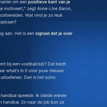
 manier om een
positieve kant van je
 je motiveert," zegt Anne-Line Baron,
oorbereiden. Wat vind je zo leuk
loopbaan?
ng aan. Het is een
signaal dat je over
mt bij een voetbalclub? Dat biedt
aar
what’s in it
voor jouw nieuwe
 uitoefenen. Dan is het soms
handbal speelde. Ik stelde enkele
n handbal. En naar de job kon ze