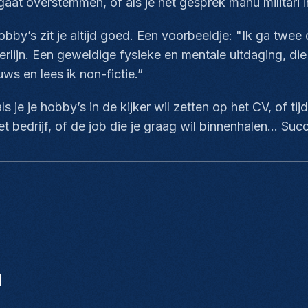
 gaat overstemmen, of als je het gesprek
manu militari
i
bby’s zit je altijd goed. Een voorbeeldje:
"Ik ga twee 
ijn. Een geweldige fysieke en mentale uitdaging, die r
uws en lees ik non-fictie.”
s je je hobby’s in de kijker wil zetten op het CV, of tij
et bedrijf, of de job die je graag wil binnenhalen... Suc
n