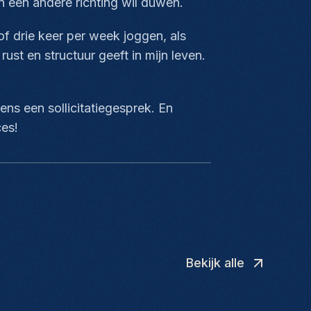
n een andere richting wil duwen.
of drie keer per week joggen, als
ust en structuur geeft in mijn leven.
dens een sollicitatiegesprek. En
ces!
Bekijk alle