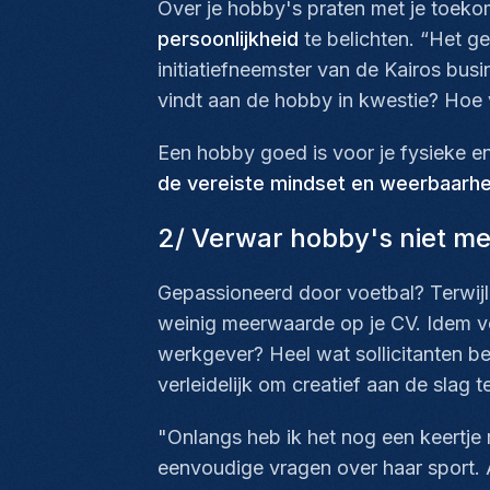
Over je hobby's praten met je toek
persoonlijkheid
te belichten. “Het ge
initiatiefneemster van de Kairos bus
vindt aan de hobby in kwestie? Hoe v
Een hobby goed is voor je fysieke e
de vereiste mindset en weerbaarhei
2/ Verwar hobby's niet met 
Gepassioneerd door voetbal? Terwijl 
weinig meerwaarde op je CV. Idem v
werkgever? Heel wat sollicitanten be
verleidelijk om creatief aan de slag t
"Onlangs heb ik het nog een keertje
eenvoudige vragen over haar sport. A