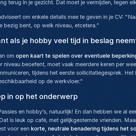
g terug in je gezicht. Dat moet je vermijden, tegen elk
 adviseert om enkele details mee te geven in je CV: "N
e bezig bent, op welk niveau, etcetera.”
 als je hobby veel tijd in beslag neem
aan om
open kaart te spelen over eventuele beperki
r niveau beoefent, moet vaak meerdere keren per week
municeren, tijdens het eerste sollicitatiegesprek. Het
eschikbaarheid op de werkvloer.”
iep in op het onderwerp
ssies en hobby’s, natuurlijk! En dan hebben we al een
at is leuk op café, met gelijkgestemde vrienden. Maar 
best voor een
korte, neutrale benadering tijdens het so