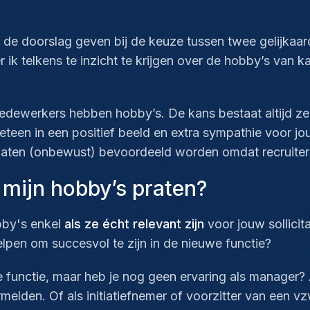
 de doorslag geven bij de keuze tussen twee gelijkaard
r ik telkens te inzicht te krijgen over de hobby’s van k
medewerkers hebben hobby’s. De kans bestaat altijd ze
eteen in een positief beeld en extra sympathie voor jou
aten (onbewust) bevoordeeld worden omdat recruiters 
mijn hobby’s praten?
obby's enkel
als ze écht relevant zijn
voor jouw sollicit
lpen om succesvol te zijn in de nieuwe functie?
e functie, maar heb je nog geen ervaring als manager? A
elden. Of als initiatiefnemer of voorzitter van een v