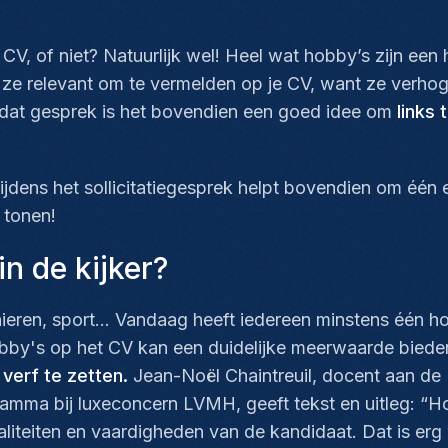
 CV, of niet? Natuurlijk wel! Heel wat hobby’s zijn een
 ze relevant om te vermelden op je CV, want ze verhog
ns dat gesprek is het bovendien een goed idee om
links
ijdens het sollicitatiegesprek helpt bovendien om één e
 tonen!
in de kijker?
nieren, sport... Vandaag heeft iedereen minstens één 
hobby's op het CV kan een duidelijke meerwaarde bied
verf te zetten.
Jean-Noël Chaintreuil, docent aan de 
amma bij luxeconcern LVMH, geeft tekst en uitleg: “Hob
waliteiten en vaardigheden van de kandidaat. Dat is er