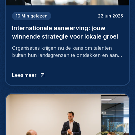
10
Min gelezen
22 jun 2025
Internationale aanwerving: jouw
winnende strategie voor lokale groei
Organisaties krijgen nu de kans om talenten
buiten hun landsgrenzen te ontdekken en aan
te nemen, en zo te putten uit een grote pool
van uitzonderlijke kandidaten via internationaal
Lees meer
rekruteren.