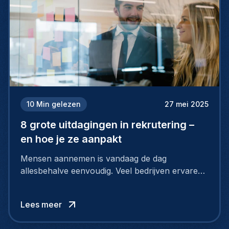
10
Min gelezen
27 mei 2025
8 grote uitdagingen in rekrutering –
en hoe je ze aanpakt
Mensen aannemen is vandaag de dag
allesbehalve eenvoudig. Veel bedrijven ervaren
grote moeilijkheden bij hun rekrutering, want de
arbeidsmarkt verandert razendsnel. Kandidaten
Lees meer
zoeken meer dan alleen een salaris.