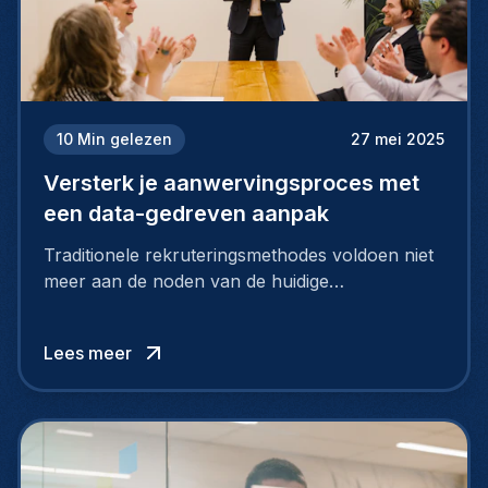
10
Min gelezen
27 mei 2025
Versterk je aanwervingsproces met
een data-gedreven aanpak
Traditionele rekruteringsmethodes voldoen niet
meer aan de noden van de huidige
arbeidsmarkt. Om toptalent aan te trekken én te
behouden, moeten bedrijven strategischer en
Lees meer
slimmer rekruteren.