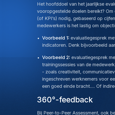
Het hoofddoel van het jaarlijkse eva
vooropgestelde doelen bereikt? Om ee
(of KPI’s) nodig, gebaseerd op cijfe
medewerkers is het lastig om object
Voorbeeld 1:
evaluatiegesprek me
indicatoren. Denk bijvoorbeeld aa
Voorbeeld 2:
evaluatiegesprek met
trainingssessies van de medewerker
- zoals creativiteit, communicatie
ingeschreven werknemers voor een 
een goed einde bracht…. Of indirec
360°-feedback
Bij Peer-to-Peer Assessment, ook be