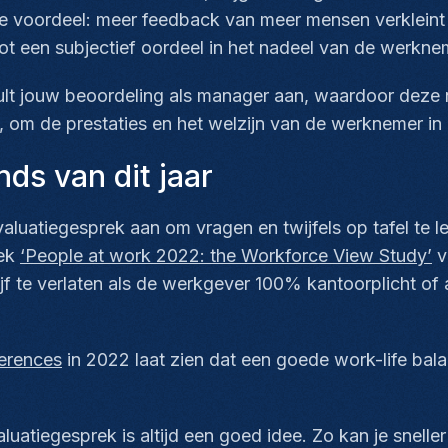
e voordeel: meer feedback van meer mensen verkleint 
tot een subjectief oordeel in het nadeel van de werkne
t jouw beoordeling als manager aan, waardoor deze neu
 om de prestaties en het welzijn van de werknemer in 
nds van dit jaar
luatiegesprek aan om vragen en twijfels op tafel te l
oek
‘People at work 2022: the Workforce View Study’
v
f te verlaten als de werkgever 100% kantoorplicht of
erences
in 2022 laat zien dat een goede
work-life bal
luatiegesprek is altijd een goed idee. Zo kan je snel