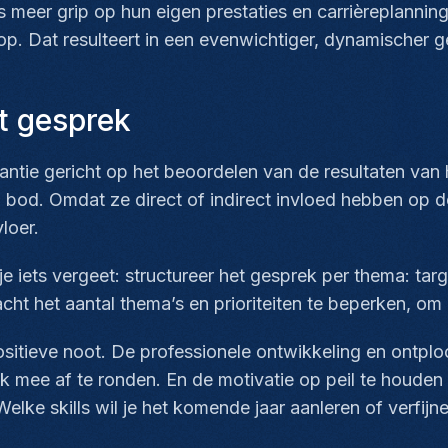
meer grip op hun eigen prestaties en carrièreplanning
op. Dat resulteert in een evenwichtiger, dynamischer
et gesprek
tantie gericht op het beoordelen van de resultaten van h
od. Omdat ze direct of indirect invloed hebben op de
loer.
 iets vergeet: structureer het gesprek per thema: targ
racht het aantal thema’s en prioriteiten te beperken, o
 positieve noot. De professionele ontwikkeling en ontp
 mee af te ronden. En de motivatie op peil te houden 
elke skills wil je het komende jaar aanleren of verfij