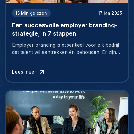
15
Min gelezen
17 jan 2025
Een succesvolle employer branding-
strategie, in 7 stappen
Employer branding is essentieel voor elk bedrijf
dat talent wil aantrekken én behouden. Er zijn
tal van goede redenen om een sterk merk als
werkgever uit te bouwen. Maar zoiets doe je
Lees meer
niet van vandaag op morgen. Hoe pak je dat
aan, starten met employer branding?