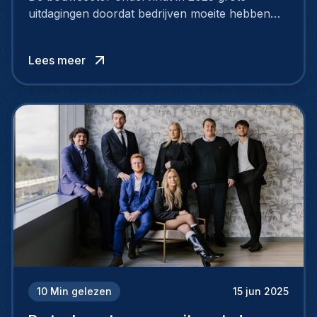
uitdagingen doordat bedrijven moeite hebben
om voldoende geschoolde vakmensen te
vinden. Een wijdverspreid tekort aan bouwtalent
Lees meer
zet veel organisaties onder druk en vertraagt de
uitvoering van projecten.
10
Min gelezen
15 jun 2025