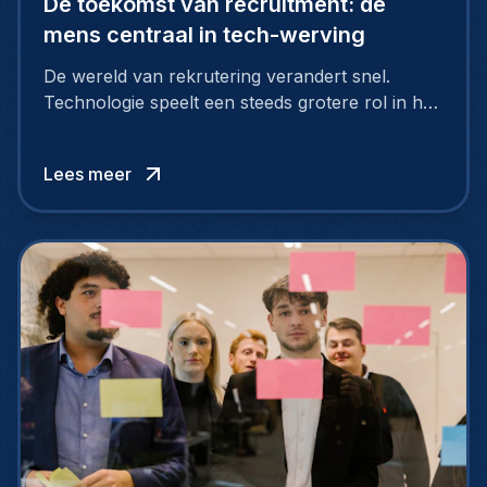
De toekomst van recruitment: de
mens centraal in tech-werving
De wereld van rekrutering verandert snel.
Technologie speelt een steeds grotere rol in het
vinden van de juiste kandidaten en het
versnellen van het proces. Toch blijft menselijke
Lees meer
expertise onmisbaar voor het maken van de
juiste keuzes.