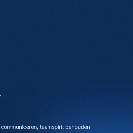
n.
ed communiceren, teamspirit behouden