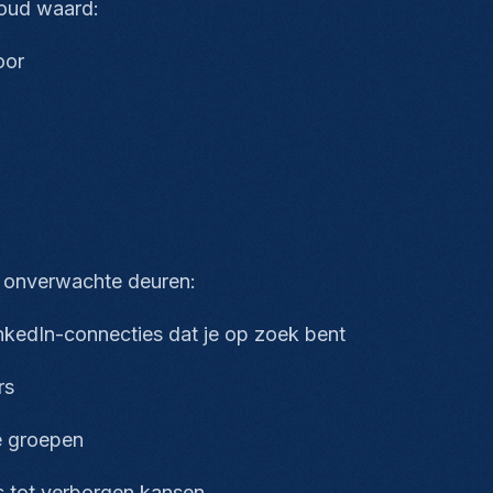
 goud waard:
voor
k onverwachte deuren:
LinkedIn-connecties dat je op zoek bent
ars
ne groepen
s tot verborgen kansen.