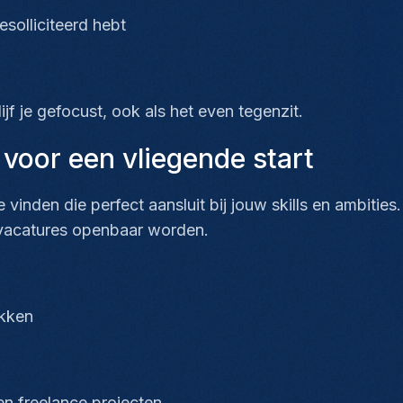
esolliciteerd hebt
n
ijf je gefocust, ook als het even tegenzit.
 voor een vliegende start
e vinden die perfect aansluit bij jouw skills en ambit
 vacatures openbaar worden.
rekken
 en freelance projecten