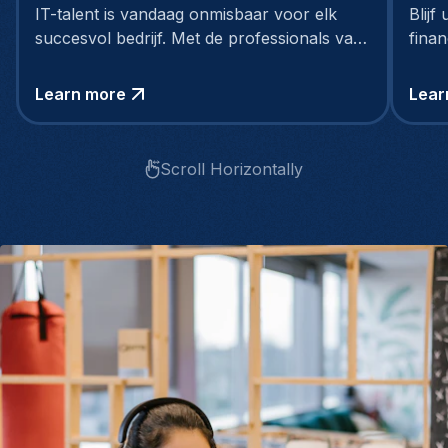
IT-talent is vandaag onmisbaar voor elk
Blijf
succesvol bedrijf. Met de professionals van
fina
Gentis neemt jouw bedrijf straks een
technologische voorsprong
Learn more
Lear
Scroll Horizontally