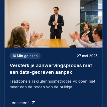
10
Min gelezen
27 mei 2025
Versterk je aanwervingsproces met
een data-gedreven aanpak
Traditionele rekruteringsmethodes voldoen niet
meer aan de noden van de huidige
arbeidsmarkt. Om toptalent aan te trekken én te
behouden, moeten bedrijven strategischer en
Lees meer
slimmer rekruteren.