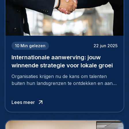
10
Min gelezen
22 jun 2025
Internationale aanwerving: jouw
winnende strategie voor lokale groei
Organisaties krijgen nu de kans om talenten
buiten hun landsgrenzen te ontdekken en aan
te nemen, en zo te putten uit een grote pool
van uitzonderlijke kandidaten via internationaal
Lees meer
rekruteren.