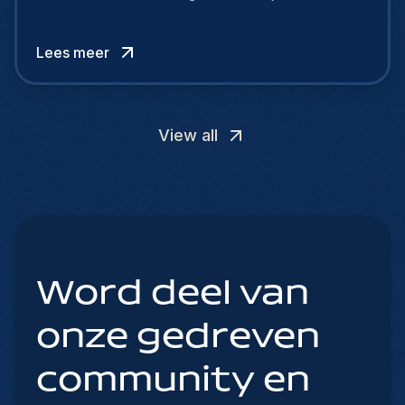
grote moeilijkheden bij hun rekrutering, want de
arbeidsmarkt verandert razendsnel. Kandidaten
Lees meer
zoeken meer dan alleen een salaris.
View all
Word deel van
onze gedreven
community en