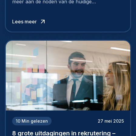
meer aan de noden van de huidige
arbeidsmarkt. Om toptalent aan te trekken én te
behouden, moeten bedrijven strategischer en
Lees meer
slimmer rekruteren.
10
Min gelezen
27 mei 2025
8 grote uitdagingen in rekrutering –