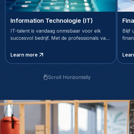
Information Technologie (IT)
Fin
IT-talent is vandaag onmisbaar voor elk
Blijf
succesvol bedrijf. Met de professionals van
fina
Gentis neemt jouw bedrijf straks een
technologische voorsprong
Learn more
Lear
Scroll Horizontally