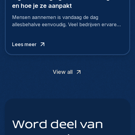
en hoe je ze aanpakt
Mensen aannemen is vandaag de dag
allesbehalve eenvoudig. Veel bedrijven ervaren
grote moeilijkheden bij hun rekrutering, want de
arbeidsmarkt verandert razendsnel. Kandidaten
Lees meer
zoeken meer dan alleen een salaris.
View all
Word deel van