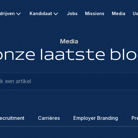
drijven
Kandidaat
Jobs
Missions
Media
Us
Media
nze laatste blo
ecruitment
Carrières
Employer Branding
Pr