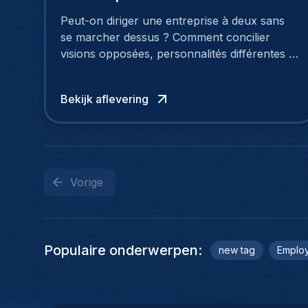
Demeure et Vincent Artiges
Peut-on diriger une entreprise à deux sans
se marcher dessus ? Comment concilier
visions opposées, personnalités différentes et
ambitions partagées pour faire croître des
équipes, des bureaux… et une culture
Bekijk aflevering
d’entreprise ?
Vorige
Populaire onderwerpen
:
new tag
Employ