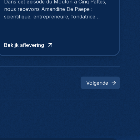
Dans cet épisode du Mouton à Cinq Pattes,
nous recevons Amandine De Paepe :
scientifique, entrepreneure, fondatrice
d’Insentials, investie dans une mission
ambitieuse: remettre la science et la nutrition
personnalisée au cœur du bien-être.
Bekijk aflevering
Volgende