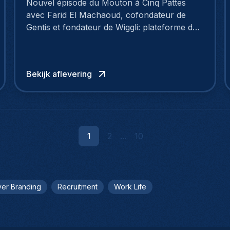
Nouvel épisode du Mouton à Cinq Pattes
avec Farid El Machaoud, cofondateur de
Gentis et fondateur de Wiggli: plateforme de
recrutement nouvelle génération.
Bekijk aflevering
1
2
...
10
er Branding
Recruitment
Work Life