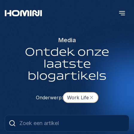
Media
Ontdek onze
laatste
blogartikels
Onderwerp
:
Work Life