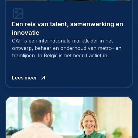
Een reis van talent, samenwerking en
innovatie
CAF is een internationale marktleider in het
ontwerp, beheer en onderhoud van metro- en
tramlijnen. In België is het bedrijf actief in
Brussel, Oostende, Luik en Antwerpen.
Technische profielen en andere toptalenten zijn
onmisbaar in het groeiverhaal van CAF.
Lees meer