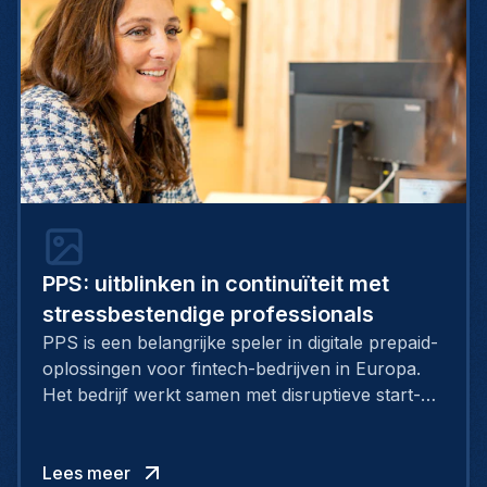
PPS: uitblinken in continuïteit met
stressbestendige professionals
PPS is een belangrijke speler in digitale prepaid-
oplossingen voor fintech-bedrijven in Europa.
Het bedrijf werkt samen met disruptieve start-
ups als Revolut en TransferWise. PPS is
gespecialiseerd in technologie die ingezet wordt
in de strijd tegen het witwassen van geld en de
Lees meer