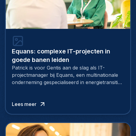
Equans: complexe IT-projecten in
goede banen leiden
Patrick is voor Gentis aan de slag als IT-
projectmanager bij Equans, een multinationale
onderneming gespecialiseerd in energietransitie
en industrieel-technische installaties. Patrick is
een belangrijke schakel in onze lange
samenwerking met Equans. Zijn
Lees meer
verantwoordelijkheid: grootschalige IT-
activiteiten in goede banen leiden, in 43
luchthavens over de hele wereld.