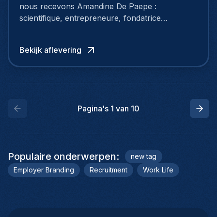
nous recevons Amandine De Paepe :
scientifique, entrepreneure, fondatrice
d’Insentials, investie dans une mission
ambitieuse: remettre la science et la nutrition
Bekijk aflevering
personnalisée au cœur du bien-être.
Pagina's
1
van
10
Populaire onderwerpen
:
new tag
Employer Branding
Recruitment
Work Life