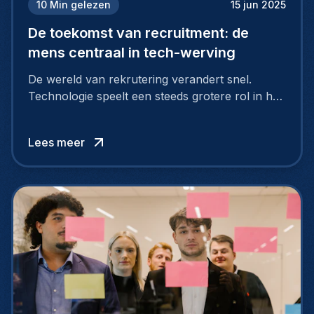
10
Min gelezen
15 jun 2025
De toekomst van recruitment: de
mens centraal in tech-werving
De wereld van rekrutering verandert snel.
Technologie speelt een steeds grotere rol in het
vinden van de juiste kandidaten en het
versnellen van het proces. Toch blijft menselijke
Lees meer
expertise onmisbaar voor het maken van de
juiste keuzes.