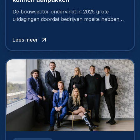
De bouwsector ondervindt in 2025 grote
uitdagingen doordat bedrijven moeite hebben
om voldoende geschoolde vakmensen te
vinden. Een wijdverspreid tekort aan bouwtalent
Lees meer
zet veel organisaties onder druk en vertraagt de
uitvoering van projecten.