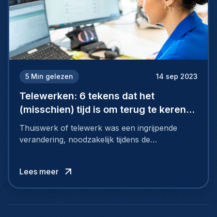
5
Min gelezen
14 sep 2023
Telewerken: 6 tekens dat het
(misschien) tijd is om terug te keren
naar kantoor
Thuiswerk of telewerk was een ingrijpende
verandering, noodzakelijk tijdens de
coronacrisis. Ondertussen is remote werken
een blijver. Omdat het praktisch voordelen biedt,
Lees meer
zoals minder files en reistijd naar het werk. Toch
heeft thuiswerk ook nadelen. Voor werknemers
én bedrijven.