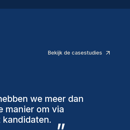
namische projectomgeving.
Bekijk de casestudies
lende factoren in
 aan te bieden. De
eeds bij ons en