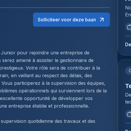
No
En
Solliciteer voor deze baan
la
fo
de
in
De
re
unior pour rejoindre une entreprise de 
ve
serez amené à assister le gestionnaire de 
in
restigieux. Votre rôle sera de contribuer à la 
sp
C
ain, en veillant au respect des délais, des 
tr
 Vous participerez à la supervision des équipes, 
le
T
oblèmes opérationnels qui surviennent lors de la 
sy
De
e excellente opportunité de développer vos 
to
te
ex
ne entreprise établie et professionnelle.
no
co
re
de
 supervision quotidienne des travaux et des 
de
da
ve