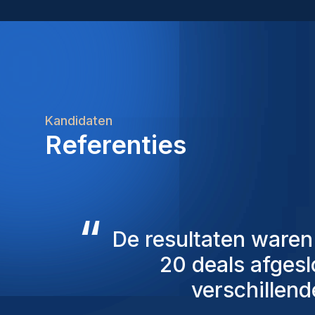
Kandidaten
Referenties
“
De consultants v
overweging genome
mensen die we 