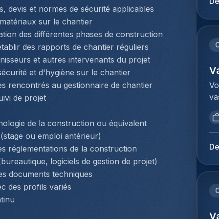
De
pr
s, devis et normes de sécurité applicables
en
se
co
matériaux sur le chantier
HV
sy
ication des différentes phases de construction
sp
en
C
ablir des rapports de chantier réguliers
sé
ét
isseurs et autres intervenants du projet
la
ét
V
écurité et d'hygiène sur le chantier
de
ma
Vo
mes rencontrés au gestionnaire de chantier
ve
po
va
ivi de projet
dy
co
Co
me
in
de
co
hnologie de la construction ou équivalent
ca
in
d'
(stage ou emploi antérieur)
pr
in
ca
De
s réglementations de la construction
so
kl
pr
bureautique, logiciels de gestion de projet)
ho
ve
ac
en
 des documents techniques
aa
et
(c
c des profils variés
vo
C
dé
co
tinu
he
fo
pr
co
V
fo