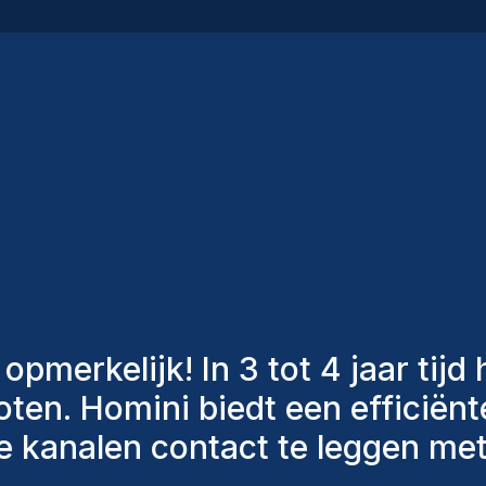
dy
an Homini hebben altijd verschil
n om ons de juiste kandidaten
hebben aangenomen, zijn nog st