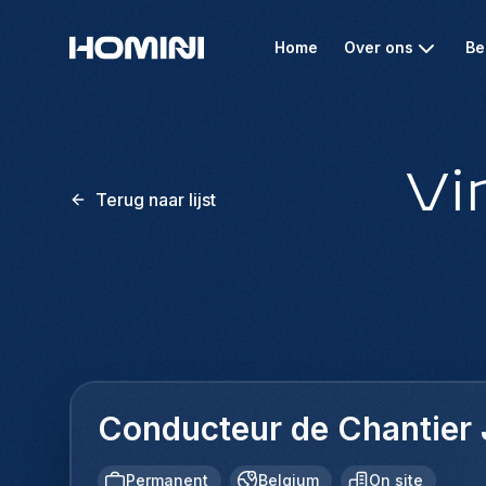
Home
Over ons
Be
Vi
Terug naar lijst
Conducteur de Chantier 
Permanent
Belgium
On site