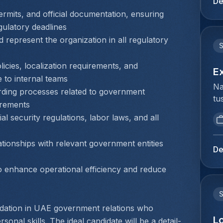
De
be
ge
mits, and official documentation, ensuring 
va
Re
gulatory deadlines
ve
et
represent the organization in all regulatory 
id
la
ka
de
on
cies, localization requirements, and 
pl
E
pr
 to internal teams
li
Na
st
ing processes related to government 
mo
tu
pe
irements
fo
bi
we
pr
l security regulations, labor laws, and all 
we
wo
qu
to
ex
te
ationships with relevant government entities 
ex
(e
De
ré
du
bo
ré
o enhance operational efficiency and reduce 
Ho
be
pe
pe
pr
d'
lo
co
zé
We
me
ndation in UAE government relations who 
de
de
L
bu
onal skills. The ideal candidate will be a detail-