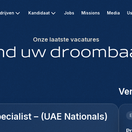
drijven
Kandidaat
Jobs
Missions
Media
Us
Onze laatste vacatures
nd uw droomba
Ver
cialist – (UAE Nationals)
E
P