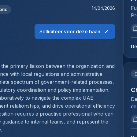
Fu
14/04/2026
brid
Pr
va
ve
Solliciteer voor deze baan
ve
st
De
be
kl
the primary liaison between the organization and 
ve
va
ce with local regulations and administrative 
E
pr
lete spectrum of government-related processes, 
on
Ch
atory coordination and policy implementation. 
of
laboratively to navigate the complex UAE 
De
le
nt relationships, and drive operational efficiency 
de
on
dé
sition requires a proactive professional who can 
we
pr
c guidance to internal teams, and represent the 
op
se
.
vo
de