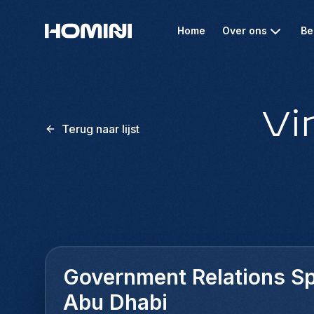
Home
Over ons
Be
Vi
Terug naar lijst
Government Relations Spe
Abu Dhabi