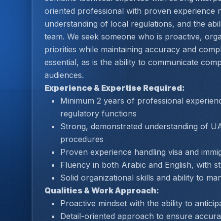
oriented professional with proven experience 
understanding of local regulations, and the abil
team. We seek someone who is proactive, organ
priorities while maintaining accuracy and compli
essential, as is the ability to communicate comp
audiences.
Experience & Expertise Required:
Minimum 2 years of professional experienc
regulatory functions
Strong, demonstrated understanding of UA
procedures
Proven experience handling visa and immi
Fluency in both Arabic and English, with s
Solid organizational skills and ability to 
Qualities & Work Approach:
Proactive mindset with the ability to anticipa
Detail-oriented approach to ensure accuracy