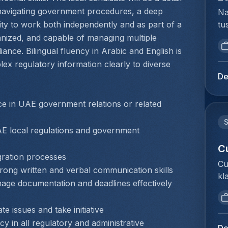
im
da
be
navigating government procedures, a deep 
Na
cu
we
Fr
tu
ity to work both independently and as part of a 
Ex
do
te
bi
ized, and capable of managing multiple 
ge
pr
we
we
da
ance. Bilingual fluency in Arabic and English is 
co
pr
to
de
lex regulatory information clearly to diverse 
af
we
ex
vo
De
do
co
du
fo
ge
le
Ho
pr
e in UAE government relations or related 
me
en
pe
pr
he
je
ve
cl
ee
E local regulations and government 
ob
be
bu
tr
ka
ad
C
ri
da
zo
gration processes
do
(e
Cu
ze
ma
trong written and verbal communication skills
aa
le
kl
na
he
ch
manage documentation and deadlines effectively
:M
We
fa
ov
be
ca
om
on
pr
kl
ha
te issues and take initiative
do
pl
en
in
me
 in all regulatory and administrative 
Cu
bo