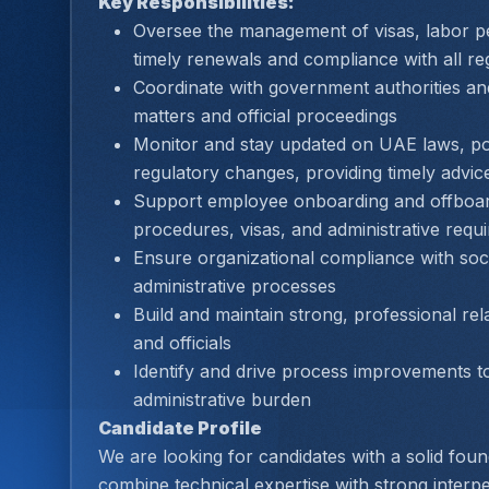
Key Responsibilities:
Oversee the management of visas, labor per
timely renewals and compliance with all re
Coordinate with government authorities and 
matters and official proceedings
Monitor and stay updated on UAE laws, poli
regulatory changes, providing timely advice
Support employee onboarding and offboard
procedures, visas, and administrative requ
Ensure organizational compliance with socia
administrative processes
Build and maintain strong, professional rel
and officials
Identify and drive process improvements t
administrative burden
Candidate Profile
We are looking for candidates with a solid fou
combine technical expertise with strong interpers