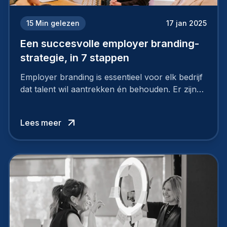
15
Min gelezen
17 jan 2025
Een succesvolle employer branding-
strategie, in 7 stappen
Employer branding is essentieel voor elk bedrijf
dat talent wil aantrekken én behouden. Er zijn
tal van goede redenen om een sterk merk als
werkgever uit te bouwen. Maar zoiets doe je
Lees meer
niet van vandaag op morgen. Hoe pak je dat
aan, starten met employer branding?