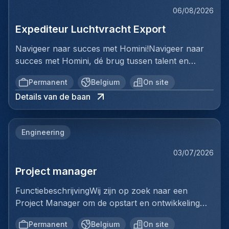
06/08/2026
Expediteur Luchtvracht Export
Navigeer naar succes met Homini!Navigeer naar
succes met Homini, dé brug tussen talent en
uitmuntende opportuniteiten binnen de
Permanent
Belgium
On site
arbeidsmarkt. Als voorloper in wervingsdiensten,
Details van de baan
matchen we toptalent met topbedrijven in diverse
sectoren. Met onze expertise en toewijding streven
we naar duurzame relaties en succesvolle
Engineering
plaatsingen. Bij Homini staat elk individu centraal;
we vinden de perfecte match, keer op keer.Voor
03/07/2026
ons team Logistiek & Distributie zoeken we een
Project manager
Expediteur Luchtvracht Export voor een
internationale logistieke speler in Antwerpen.Ben jij
FunctiebeschrijvingWij zijn op zoek naar een
een geboren organisator met een passie voor
Project Manager om de opstart en ontwikkeling
internationale logistiek? Werk je graag in een
van een volledig nieuwe productielijn voor
dynamische omgeving waar geen enkele dag
Permanent
Belgium
On site
ventilatiekanalen te leiden. Je bent