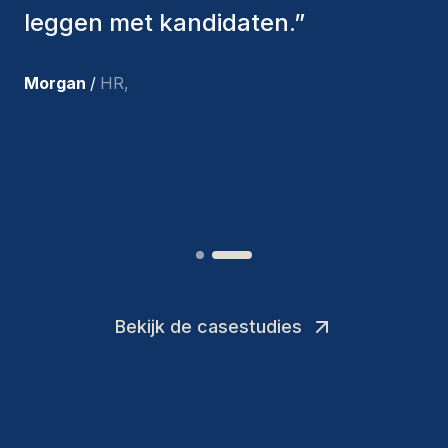
aangenomen, zijn nog steeds bij
ons en persoonlijk ben ik zeer
tevreden met de recente
toevoegingen aan ons team.
”
Joakin
/
Deputy-AMLCO
,
Bekijk de casestudies