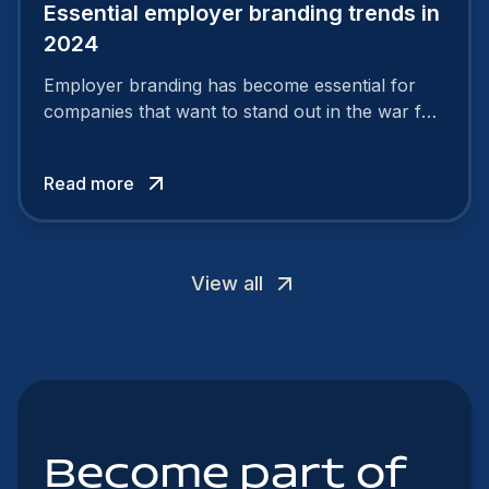
Essential employer branding trends in
2024
Employer branding has become essential for
companies that want to stand out in the war for
talent. In 2024, your employer brand should be
authentic, embrace diversity and be flexible to
Read more
attract the best profiles.
View all
Become part of