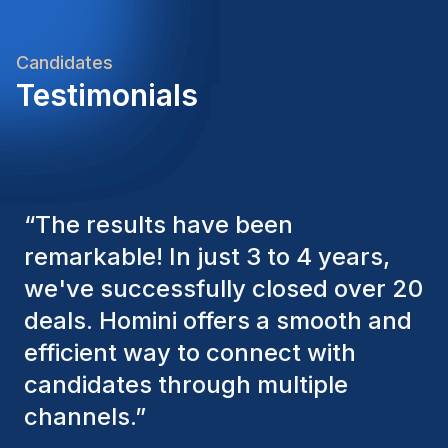
Candidates
Testimonials
“
The Homini consultants have
consistently considered various
factors to ensure they present the
best candidates. The individuals
we've hired are still with us, and
I’m truly pleased with the new
team members.
”