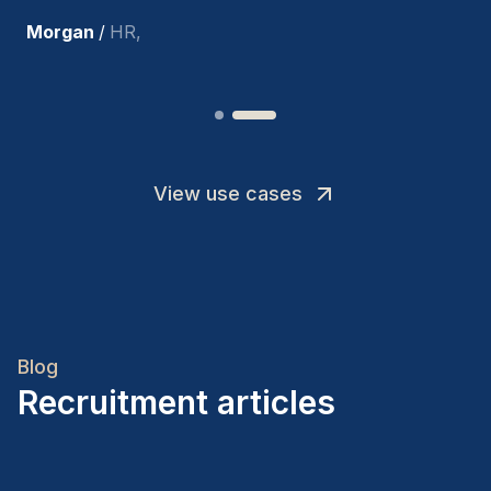
Joakin
/
Deputy-AMLCO
,
View use cases
Blog
Recruitment articles