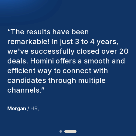
“
The Homini consultants have
consistently considered various
factors to ensure they present the
best candidates. The individuals
we've hired are still with us, and
I’m truly pleased with the new
team members.
”
Joakin
/
Deputy-AMLCO
,