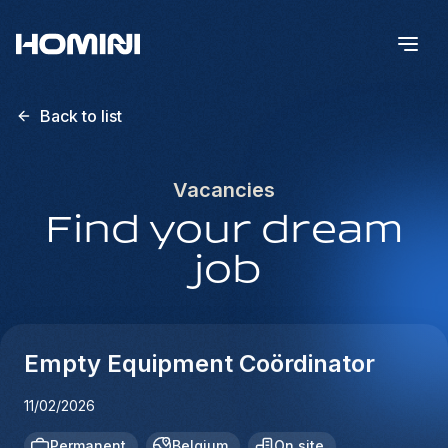
Back to list
Vacancies
Find your dream
job
Empty Equipment Coördinator
11/02/2026
Permanent
Belgium
On site