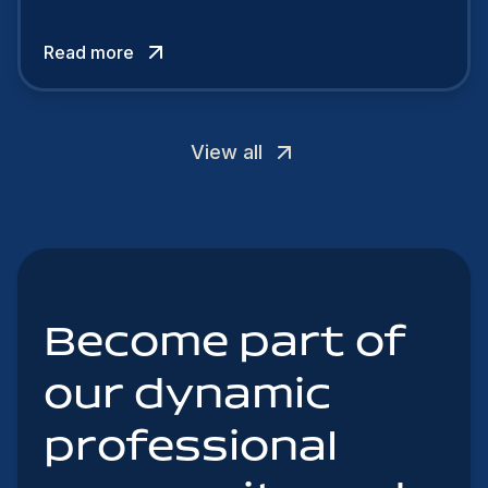
talent. In 2024, your employer brand should be
authentic, embrace diversity and be flexible to
Read more
attract the best profiles.
View all
Become part of
our dynamic
professional