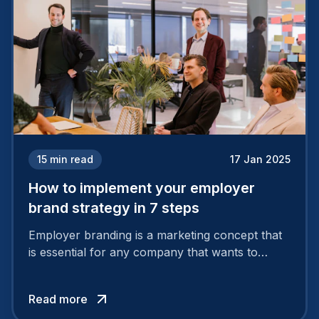
15
min read
17 Jan 2025
How to implement your employer
brand strategy in 7 steps
Employer branding is a marketing concept that
is essential for any company that wants to
support its attractiveness and promote loyalty
among its talent. While the reasons to build a
Read more
solid and positive employer brand are clear, you