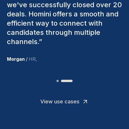
factors to ensure they present the
best candidates. The individuals
we've hired are still with us, and
I’m truly pleased with the new
team members.
”
Joakin
/
Deputy-AMLCO
,
View use cases