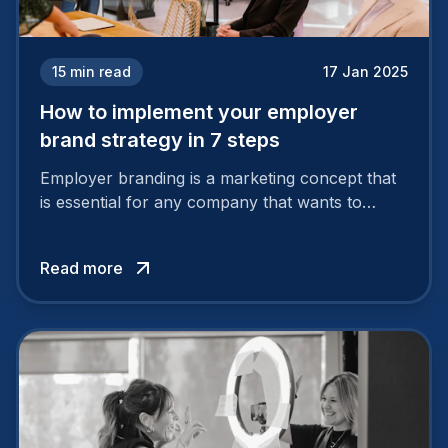
15
min read
17 Jan 2025
How to implement your employer
brand strategy in 7 steps
Employer branding is a marketing concept that
is essential for any company that wants to
support its attractiveness and promote loyalty
among its talent. While the reasons to build a
Read more
solid and positive employer brand are clear, you
cannot simply wave a magic wand for it to be
successful. It requires a series of actions.