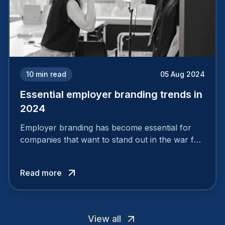
10
min read
05 Aug 2024
Essential employer branding trends in
2024
Employer branding has become essential for
companies that want to stand out in the war for
talent. In 2024, your employer brand should be
authentic, embrace diversity and be flexible to
Read more
attract the best profiles.
View all