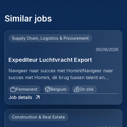
Similar jobs
Supply Chain, Logistics & Procurement
06/08/2026
Expediteur Luchtvracht Export
Navigeer naar succes met Homini!Navigeer naar
succes met Homini, dé brug tussen talent en
uitmuntende opportuniteiten binnen de
Permanent
Belgium
On site
arbeidsmarkt. Als voorloper in wervingsdiensten,
Job details
matchen we toptalent met topbedrijven in diverse
sectoren. Met onze expertise en toewijding streven
we naar duurzame relaties en succesvolle
Construction & Real Estate
plaatsingen. Bij Homini staat elk individu centraal;
we vinden de perfecte match, keer op keer.Voor