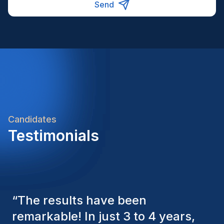
Send
Candidates
Testimonials
“
The Homini consultants have
consistently considered various