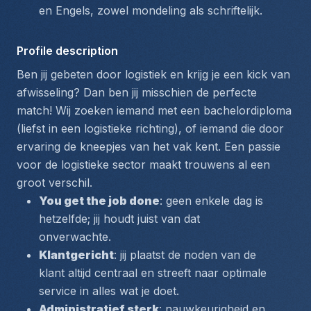
en Engels, zowel mondeling als schriftelijk.
Profile description
Ben jij gebeten door logistiek en krijg je een kick van 
afwisseling? Dan ben jij misschien de perfecte 
match! Wij zoeken iemand met een bachelordiploma 
(liefst in een logistieke richting), of iemand die door 
ervaring de kneepjes van het vak kent. Een passie 
voor de logistieke sector maakt trouwens al een 
groot verschil.
You get the job done
: geen enkele dag is 
hetzelfde; jij houdt juist van dat 
onverwachte.
Klantgericht
: jij plaatst de noden van de 
klant altijd centraal en streeft naar optimale 
service in alles wat je doet.
Administratief sterk
: nauwkeurigheid en 