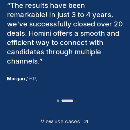
“
The Homini consultants have
consistently considered various
factors to ensure they present the
best candidates. The individuals
we've hired are still with us, and
I’m truly pleased with the new
team members.
”
Joakin
/
Deputy-AMLCO
,
View use cases