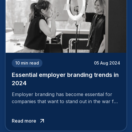
10
min read
05 Aug 2024
Essential employer branding trends in
2024
Employer branding has become essential for
companies that want to stand out in the war for
talent. In 2024, your employer brand should be
authentic, embrace diversity and be flexible to
Read more
attract the best profiles.