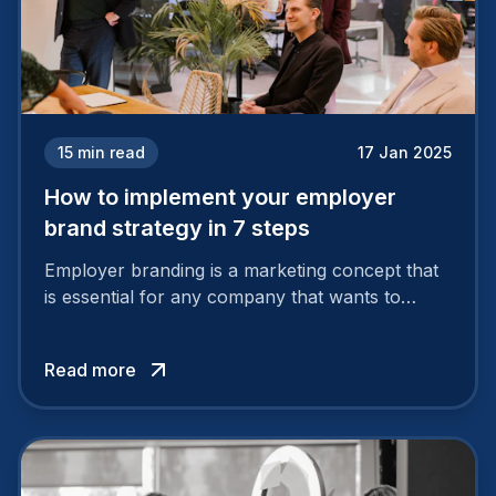
15
min read
17 Jan 2025
How to implement your employer
brand strategy in 7 steps
Employer branding is a marketing concept that
is essential for any company that wants to
support its attractiveness and promote loyalty
among its talent. While the reasons to build a
Read more
solid and positive employer brand are clear, you
cannot simply wave a magic wand for it to be
successful. It requires a series of actions.