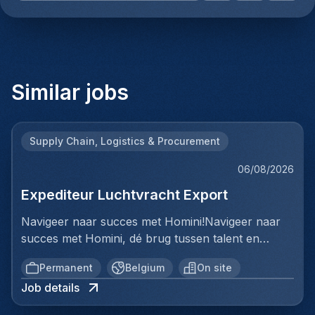
Similar jobs
Supply Chain, Logistics & Procurement
06/08/2026
Expediteur Luchtvracht Export
Navigeer naar succes met Homini!Navigeer naar
succes met Homini, dé brug tussen talent en
uitmuntende opportuniteiten binnen de
Permanent
Belgium
On site
arbeidsmarkt. Als voorloper in wervingsdiensten,
Job details
matchen we toptalent met topbedrijven in diverse
sectoren. Met onze expertise en toewijding streven