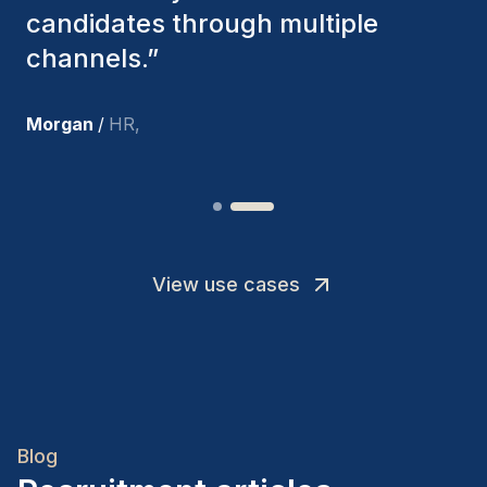
I’m truly pleased with the new
team members.
”
Joakin
/
Deputy-AMLCO
,
View use cases
Blog