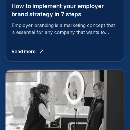
How to implement your employer
brand strategy in 7 steps
Employer branding is a marketing concept that
is essential for any company that wants to
support its attractiveness and promote loyalty
among its talent. While the reasons to build a
Read more
solid and positive employer brand are clear, you
cannot simply wave a magic wand for it to be
successful. It requires a series of actions.