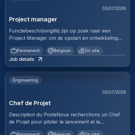
03/07/2026
Project manager
FunctiebeschrijvingWij zijn op zoek naar een
Project Manager om de opstart en ontwikkeling
van een volledig nieuwe productielijn voor
Permanent
Belgium
On site
ventilatiekanalen te leiden. Je bent
Job details
verantwoordelijk voor de volledige uitrol van dit
strategische project, van de opstartfase tot het
beheer van de eerste grote
Engineering
klantencontracten.Belangrijkste
verantwoordelijkheden:De opstart en optimalisatie
03/07/2026
van de productielijn aansturenCommerciële
Chef de Projet
prospectie uitvoeren en de verkoop verder
ontwikkelenProjecten van A tot Z beheren:
Description du PosteNous recherchons un Chef
offertes, planning, productie, kwaliteit en
de Projet pour piloter le lancement et le
leveringHet team op de werkvloer begeleiden en
développement d'une toute nouvelle ligne de
ondersteunen in hun groei en ontwikkelingDe
Permanent
Belgium
On site