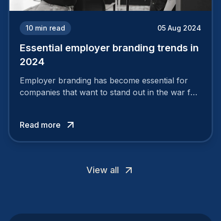
10
min read
05 Aug 2024
Essential employer branding trends in
2024
Employer branding has become essential for
companies that want to stand out in the war for
talent. In 2024, your employer brand should be
authentic, embrace diversity and be flexible to
Read more
attract the best profiles.
View all