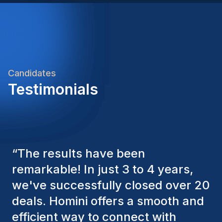
multidisciplinaire et multiculturelleAutonomie et
capacité à gérer plusieurs projets
simultanémentEngagement envers la sécurité, la
qualité et la conformité réglementaireAdaptabilité
et ouverture aux évolutions technologiquesImpact
du Rôle et Indicateurs de SuccèsCe poste offre
Candidates
l'opportunité de contribuer directement à des
Testimonials
projets d'infrastructure majeurs tout en optimisant
les processus industriels. Le succès se mesure par
l'amélioration continue des performances
techniques, la réduction des coûts d'exploitation et
le maintien d'un excellent bilan de sécurité.
“
The Homini consultants have
consistently considered various
factors to ensure they present the
best candidates. The individuals
we've hired are still with us, and