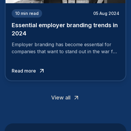
10
min read
05 Aug 2024
Essential employer branding trends in
2024
Employer branding has become essential for
companies that want to stand out in the war for
talent. In 2024, your employer brand should be
authentic, embrace diversity and be flexible to
Read more
attract the best profiles.
View all