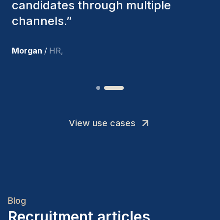
I’m truly pleased with the new
team members.
”
Joakin
/
Deputy-AMLCO
,
View use cases
Blog
Recruitment articles