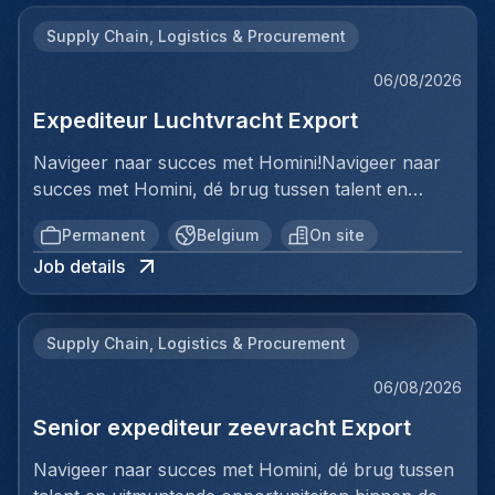
Supply Chain, Logistics & Procurement
06/08/2026
Expediteur Luchtvracht Export
Navigeer naar succes met Homini!Navigeer naar
succes met Homini, dé brug tussen talent en
uitmuntende opportuniteiten binnen de
Permanent
Belgium
On site
arbeidsmarkt. Als voorloper in wervingsdiensten,
Job details
matchen we toptalent met topbedrijven in diverse
sectoren. Met onze expertise en toewijding streven
we naar duurzame relaties en succesvolle
Supply Chain, Logistics & Procurement
plaatsingen. Bij Homini staat elk individu centraal;
we vinden de perfecte match, keer op keer.Voor
06/08/2026
ons team Logistiek & Distributie zoeken we een
Senior expediteur zeevracht Export
Expediteur Luchtvracht Export voor een
internationale logistieke speler in Antwerpen.Ben jij
Navigeer naar succes met Homini, dé brug tussen
een geboren organisator met een passie voor