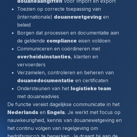
douaneaangiften
 voor import en export
Toezien op correcte toepassing van 
(internationale) 
douanewetgeving
 en 
beleid
Borgen dat processen en documentatie aan 
de geldende 
compliance
 eisen voldoen
Communiceren en coördineren met 
overheidsinstanties
, klanten en 
vervoerders
Verzamelen, controleren en beheren van 
douanedocumentatie
 en certificaten
Ondersteunen van het 
logistieke team
met douaneadvies
De functie vereist dagelijkse communicatie in het 
Nederlands
 en 
Engels
. Je werkt met focus op 
nauwkeurigheid, kennis van douanewetgeving en 
het continu volgen van regelgeving om 
bedrijfsrisico’s te beperken. Je draagt bij aan de 