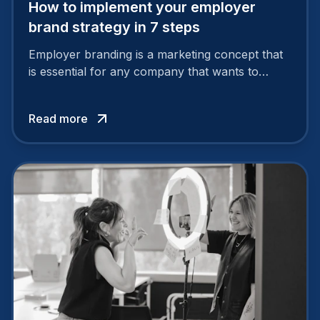
How to implement your employer
brand strategy in 7 steps
Employer branding is a marketing concept that
is essential for any company that wants to
support its attractiveness and promote loyalty
among its talent. While the reasons to build a
Read more
solid and positive employer brand are clear, you
cannot simply wave a magic wand for it to be
successful. It requires a series of actions.