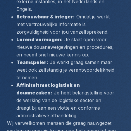
externe instanties, in het Nederlands én 
Engels.
Betrouwbaar & integer:
 Omdat je werkt 
met vertrouwelijke informatie is 
zorgvuldigheid voor jou vanzelfsprekend.
Lerend vermogen:
 Je staat open voor 
nieuwe douanewetgevingen en procedures, 
en neemt snel nieuwe kennis op.
Teamspeler:
 Je werkt graag samen maar 
weet ook zelfstandig je verantwoordelijkheid 
te nemen.
Affiniteit met logistiek en 
douanezaken:
 Je hebt belangstelling voor 
de werking van de logistieke sector en 
draagt bij aan een vlotte en conforme 
administratieve afhandeling.
Wij verwelkomen mensen die graag nauwgezet 
werken en energie krijgen van het samen tot een 