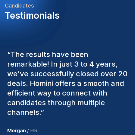
Candidates
Testimonials
“
The Homini consultants have
consistently considered various
factors to ensure they present the
best candidates. The individuals
we've hired are still with us, and
I’m truly pleased with the new
team members.
”
Joakin
/
Deputy-AMLCO
,