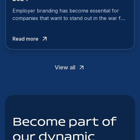
Employer branding has become essential for
companies that want to stand out in the war for
talent. In 2024, your employer brand should be
authentic, embrace diversity and be flexible to
Read more
attract the best profiles.
View all
Become part of
our dynamic