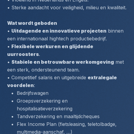
• Sterke aandacht voor veiligheid, milieu en kwaliteit.
Wat wordt geboden
• 
Uitdagende en innovatieve projecten
 binnen 
een internationaal hightech productiebedrijf.
• 
Flexibele werkuren en glijdende 
uurroosters
.
• 
Stabiele en betrouwbare werkomgeving
 met 
een sterk, ondersteunend team.
• Competitief salaris en uitgebreide 
extralegale 
voordelen
:
Bedrijfswagen
Groepsverzekering en 
hospitalisatieverzekering
Tandverzekering en maaltijdcheques
Flex Income Plan (fietsleasing, teletolbadge, 
multimedia-aanschaf, …)